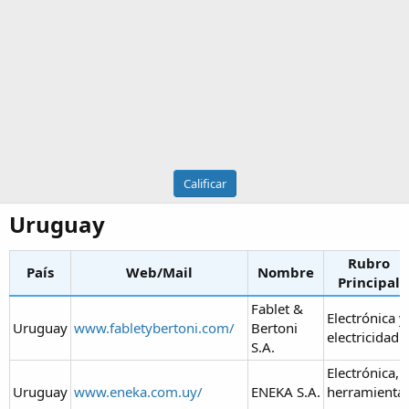
Calificar
Uruguay​
Rubro
País
Web/Mail
Nombre
Principal
Fablet &
Electrónica y
Uruguay
www.fabletybertoni.com/
Bertoni
electricidad
S.A.
Electrónica,
Uruguay
www.eneka.com.uy/
ENEKA S.A.
herramienta