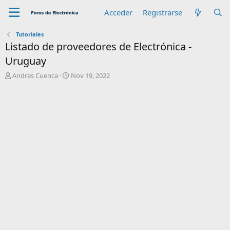
Acceder
Registrarse
Tutoriales
Listado de proveedores de Electrónica -
Uruguay
A
C
Andres Cuenca
Nov 19, 2022
u
r
t
e
o
a
r
t
i
o
n
d
a
t
e