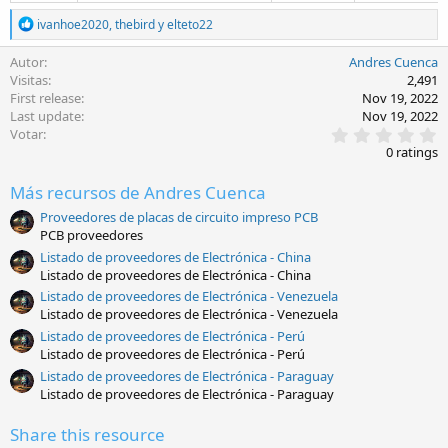
R
ivanhoe2020
,
thebird
y
elteto22
e
a
Autor
Andres Cuenca
c
Visitas
2,491
t
First release
Nov 19, 2022
i
Last update
Nov 19, 2022
o
0
Votar
n
.
s
0 ratings
0
:
0
Más recursos de Andres Cuenca
e
s
Proveedores de placas de circuito impreso PCB
t
PCB proveedores
r
e
Listado de proveedores de Electrónica - China
l
Listado de proveedores de Electrónica - China
l
Listado de proveedores de Electrónica - Venezuela
a
(
Listado de proveedores de Electrónica - Venezuela
s
Listado de proveedores de Electrónica - Perú
)
Listado de proveedores de Electrónica - Perú
Listado de proveedores de Electrónica - Paraguay
Listado de proveedores de Electrónica - Paraguay
Share this resource