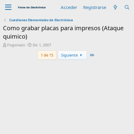
Acceder
Registrarse
Cuestiones Elementales de Electrónica
Como grabar placas para impresos (Ataque
quimico)
A
F
Fogonazo
Dic 1, 2007
u
e
Último
1 de 15
Siguiente
t
c
o
h
r
a
d
e
i
n
i
c
i
o