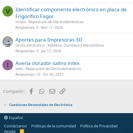
Identificar componente electrónico en placa de
V
Frigorífico Fagor
viriato
Reparación de Electrodomésticos
Respuestas
3
Mar 11, 2026
Aportes para Impresoras 3D
torres.electronico
Robótica, Domótica y Mecatrónica
Respuestas
3
Jun 17, 2026
Avería clorador salino intex
I
iwito
Reparación de Electrodomésticos
Respuestas
10
Dic 30, 2025
Facebook
WhatsApp
Email
Enlace
Compartir:
Cuestiones Elementales de Electrónica
Español
Contáctanos
Políticas de la comunidad
Política de Privacidad
Ayuda
R