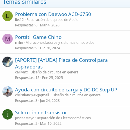
Temas similares
s
:
Problema con Daewoo ACD-6750
L
lbs12
Reparación de equipos de Audio
Respuestas
6
Mar 4, 2026
Portátil Game Chino
M
milin
Microcontroladores y sistemas embebidos
Respuestas
9
Dic 28, 2024
[APORTE] [AYUDA] Placa de Control para
Aspiradoras
carlymx
Diseño de circuitos en general
Respuestas
15
Ene 25, 2025
Ayuda con circuito de carga y DC-DC Step UP
christiancp96@gmail.
Diseño de circuitos en general
Respuestas
3
Jun 24, 2023
Selección de transistor.
Josesestayo
Reparación de Electrodomésticos
Respuestas
2
Mar 10, 2022