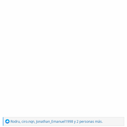
R
Rodru
,
ciro.nqn
,
Jonathan_Emanuel1998
y 2 personas más.
e