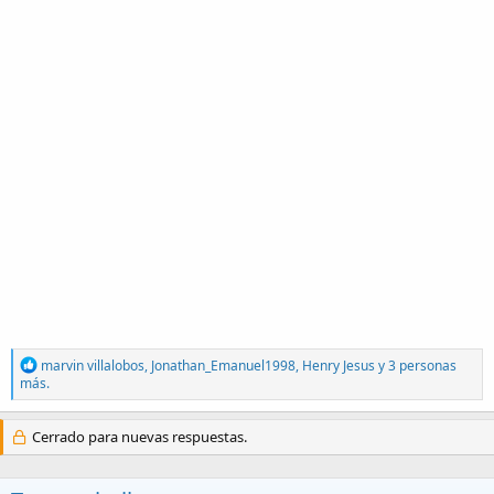
R
marvin villalobos
,
Jonathan_Emanuel1998
,
Henry Jesus
y 3 personas
e
más.
a
c
t
Cerrado para nuevas respuestas.
i
o
n