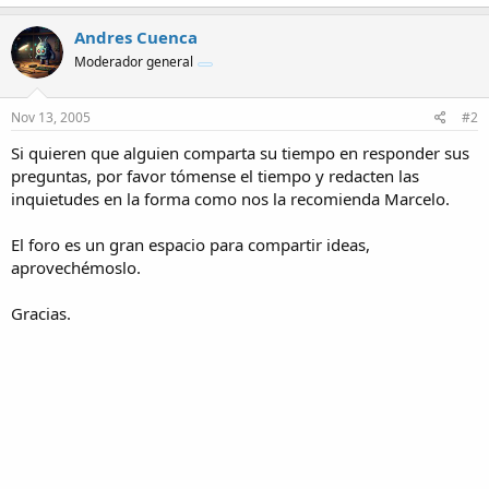
a
c
Andres Cuenca
t
Moderador general
i
o
n
s
Nov 13, 2005
#2
:
Si quieren que alguien comparta su tiempo en responder sus
preguntas, por favor tómense el tiempo y redacten las
inquietudes en la forma como nos la recomienda Marcelo.
El foro es un gran espacio para compartir ideas,
aprovechémoslo.
Gracias.