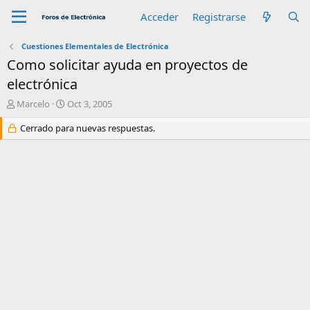
Acceder
Registrarse
Cuestiones Elementales de Electrónica
Como solicitar ayuda en proyectos de
electrónica
A
F
Marcelo
Oct 3, 2005
u
e
t
Cerrado para nuevas respuestas.
c
o
h
r
a
d
e
i
n
i
c
i
o