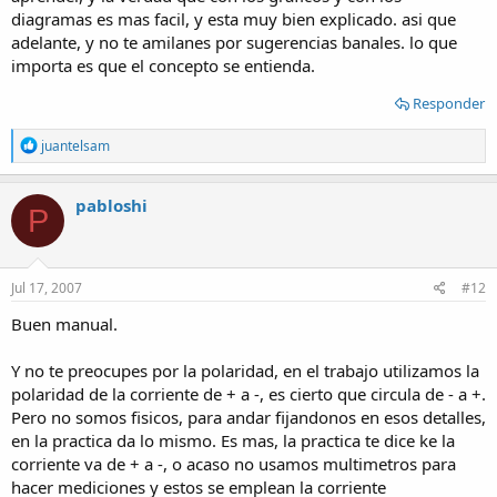
diagramas es mas facil, y esta muy bien explicado. asi que
adelante, y no te amilanes por sugerencias banales. lo que
importa es que el concepto se entienda.
Responder
R
juantelsam
e
a
c
pabloshi
P
t
i
o
n
s
Jul 17, 2007
#12
:
Buen manual.
Y no te preocupes por la polaridad, en el trabajo utilizamos la
polaridad de la corriente de + a -, es cierto que circula de - a +.
Pero no somos fisicos, para andar fijandonos en esos detalles,
en la practica da lo mismo. Es mas, la practica te dice ke la
corriente va de + a -, o acaso no usamos multimetros para
hacer mediciones y estos se emplean la corriente