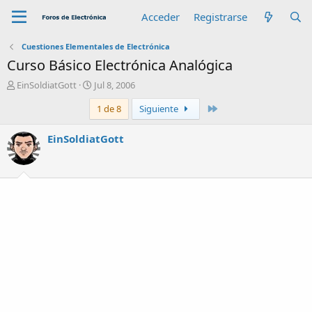
Acceder
Registrarse
Cuestiones Elementales de Electrónica
Curso Básico Electrónica Analógica
A
F
EinSoldiatGott
Jul 8, 2006
u
e
Último
1 de 8
Siguiente
t
c
o
h
r
a
EinSoldiatGott
d
e
i
n
i
c
i
o