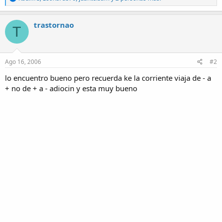
e
a
c
trastornao
T
t
i
o
n
s
Ago 16, 2006
#2
:
lo encuentro bueno pero recuerda ke la corriente viaja de - a
+ no de + a - adiocin y esta muy bueno