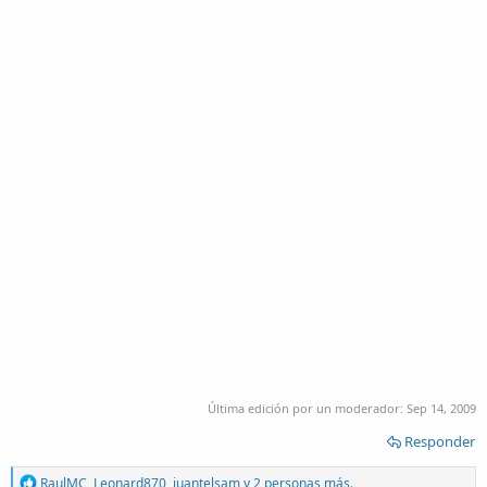
Última edición por un moderador:
Sep 14, 2009
Responder
R
RaulMC
,
Leonard870
,
juantelsam
y 2 personas más.