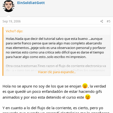
EinSoldiatGott
Sep 19, 2006
#5
VichoT dijo:
Holas.Nada que decir del tutorial salvo que esta bueno ...aunque
para serte franco pense que seria algo mas completo abarcando
mas elementos...jejeje solo es una observacion personal y porfavor
no sientas esto como una critica selo dificil que es darse el tiempo
para hacer algo como esto..solo escribo mi impresion.
Otra cosa.trastornao.Tines razon el flujo de corriente electronica va
de - a + pero ten en cuenta que en la antiguedad(en los comiensos
Hacer clic para expandir...
de la electricidad) se creia que la corriente fluia de + a - y todos los
textos desde entonces aceptan este sentido..... algunos lo llaman
sentido electrico ( el real sera el sentido electronico) ademas en
Hola no se apure no soy de los que se enojan
, la verdad
cierta formala corriente va de + a - (si sigues los huecos dejados por
es que quedé un poco enfandadón de estar haciendo gifs
los electrones) asi todo esto se transformadorrma en un simple
animados y por eso esta detenido el curso este
acuerdo para poder entender todos dela misma forma la corriente
electrica y sus efectos.
Y en cuanto a lo del flujo de la corriente, es cierto, pero yo
BYE!