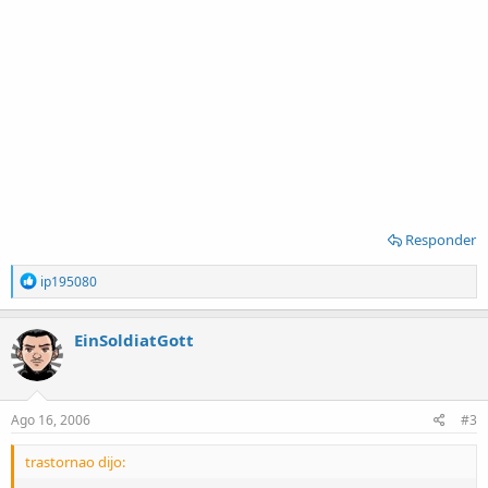
Responder
R
ip195080
e
a
c
EinSoldiatGott
t
i
o
n
s
Ago 16, 2006
#3
:
trastornao dijo: