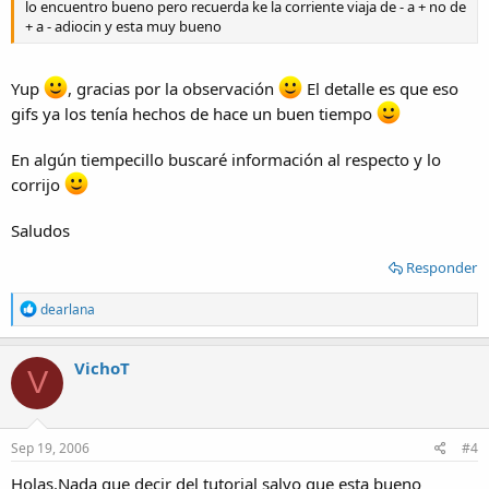
lo encuentro bueno pero recuerda ke la corriente viaja de - a + no de
+ a - adiocin y esta muy bueno
Yup
, gracias por la observación
El detalle es que eso
gifs ya los tenía hechos de hace un buen tiempo
En algún tiempecillo buscaré información al respecto y lo
corrijo
Saludos
Responder
R
dearlana
e
a
c
VichoT
V
t
i
o
n
s
Sep 19, 2006
#4
:
Holas.Nada que decir del tutorial salvo que esta bueno