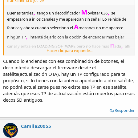
franklinema dijo:
,
M
,
Buenas tardes
tengo un decodificador
ovistar 636
se
empezaron a ir los canales y me aparecían sin señal. Lo reinicié de
A
fabrica y ahora cuando selecciono el
mazonas no me aparece
,
ningún TP
intenté dejarlo con la opción de encender mas bajar
n
,
canal y entra en LOADING SOFTWARE pero no hace mas
ada
allí
Hacer clic para expandir...
se queda.
Cuando lo enciendes con esa combinación de botones, el
deco intenta descargar el firmware desde el
satélite(actualización OTA), hay un TP configurado para tal
propósito, si lo tienes con la antena apuntando a otro satélite,
no podrá actualizarse pues no existe ese TP en ese satélite,
además que esos TP de actualización están muertos para esos
decos SD antiguos.
Responder
Camila20955