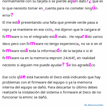
ú
?¿
normalmente con su tarjeta o se pierde alg
n dato
que es
_
ú
lo que necesito tomar en
cuenta para no cometer ning
n
?
error
á
El me est
presentando una falla que prende verde pasa a
,
rojo y se mantiene en ese ciclo
me dijeron que le cargara el
m
á
ra
fir
ware si no el integrado est
malo . He repa
do varios
m
,
deco pero con fir
ware no tengo experiencia
no se si en el
m
á
ó
fir
ware est
toda la informaci
n de la tarjeta o si el
m
,
fir
ware va en la memoria eeprom 24c64f
en realidad
? S
z
necesito si alguien me puede ayudar
e los agrade
co
ue
Ese ciclo q
está haciendo el Deco está indicando que hay
problemas con el firmware del equipo o ya la memoria
interna del equipo se dañó. Para descartar lo último debes
realizarle la instalación del sistema o firmware al Deco de no
funcionar la emmc se dañó.
Responder