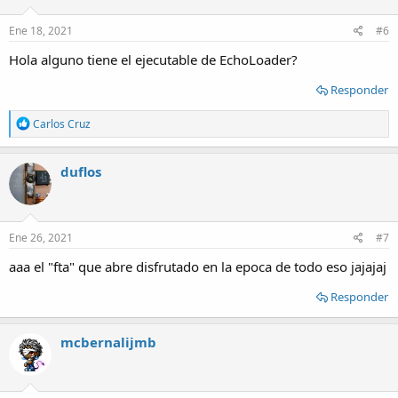
Ene 18, 2021
#6
Hola alguno tiene el ejecutable de EchoLoader?
Responder
R
Carlos Cruz
e
a
c
duflos
t
i
o
n
s
Ene 26, 2021
#7
:
aaa el "fta" que abre disfrutado en la epoca de todo eso jajajaj
Responder
mcbernalijmb