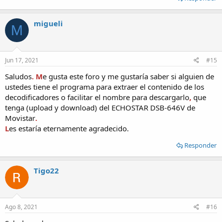
migueli
M
Jun 17, 2021
#15
Saludos
. M
e gusta este foro y me gustaría saber si alguien de
ustedes tiene el programa para extraer el contenido de los
decodificadores o facilitar el nombre para descargarlo
,
que
tenga (upload y download) del ECHOSTAR DSB-646V de
Movistar
.
L
es estaría eternamente agradecido.
Responder
Tigo22
Ago 8, 2021
#16