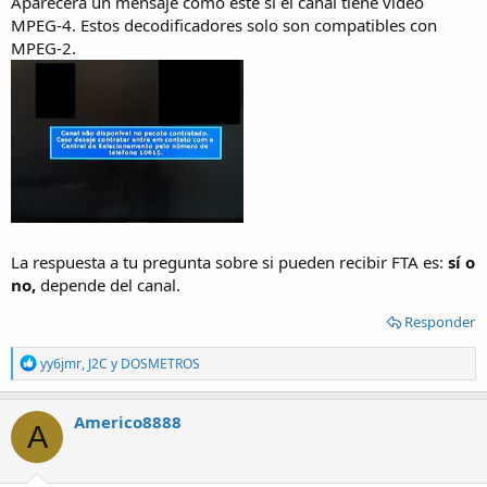
Aparecerá un mensaje como este si el canal tiene video
MPEG-4. Estos decodificadores solo son compatibles con
MPEG-2.
La respuesta a tu pregunta sobre si pueden recibir FTA es:
sí o
no,
depende del canal.
Responder
R
yy6jmr
,
J2C
y
DOSMETROS
e
a
c
Americo8888
A
t
i
o
n