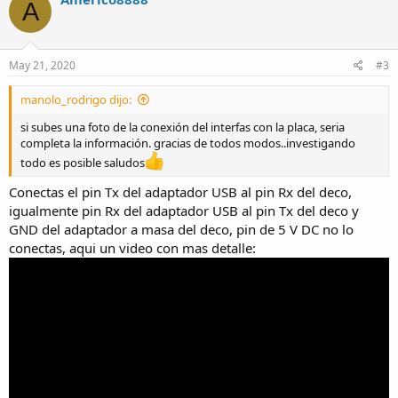
A
t
i
o
n
s
May 21, 2020
#3
:
manolo_rodrigo dijo:
si subes una foto de la conexión del interfas con la placa, seria
completa la información. gracias de todos modos..investigando
todo es posible saludos
Conectas el pin Tx del adaptador USB al pin Rx del deco,
igualmente pin Rx del adaptador USB al pin Tx del deco y
GND del adaptador a masa del deco, pin de 5 V DC no lo
conectas, aqui un video con mas detalle: