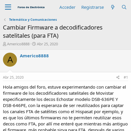
Acceder
Registrarse
Telemática y Comunicaciones
Cambiar Firmware a decodificadores
satelitales (para FTA)
A
F
Americo8888
Abr 25, 2020
u
e
t
c
Americo8888
A
o
h
r
a
d
e
Abr 25, 2020
#1
i
n
Hola amigos del foro, estuve experimentando con cambiar el
i
firmware de los decodificadores satelitales de Movistar
c
especificamente los decos Echostar modelo DSB-636PE Y
i
DSB-646PE, con la esperanza de ser reutilizados para captar
o
los canales FTA de satélites como el Hispasat por ejemplo, y
es que los últimos firmwares no te permiten reutilizar esos
decos como FTA, por allí me enteré que mientras más antiguo
el firmware, más probable sirva para FTA, después de varios