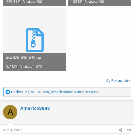
449.4 KB · Visitas: 480
188 KB · Visitas: 408
dsb 626, 636, 646.zip
5.7 MB · Visitas: 1,072
Responder
R
CarlosDiaz
,
WILMER28
,
Americo8888
y otra persona
e
a
c
Americo8888
A
t
i
o
n
s
Abr 3, 2021
#9