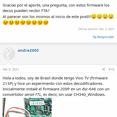
:
Gracias por el aporte, una pregunta, con estos firmware los
decos pueden recibir FTA?
Al parecer son los mismos al inicio de este post!!!
Última edición:
Abr 3, 2021
Responder
andre2005
Abr 9, 2021
#10
Hola a todos, soy de Brasil donde tengo Vivo TV (firmware
213P) y hice un experimento con estos decodificadores.
Inicialmente instalé el firmware 209P en un dsr-646 con un
convertidor
serial-TTL,
es decir, sin usar CH340_Windows.