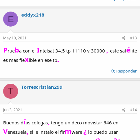
eddyx218
E
May 10, 2021
#13
P
b
I
,
é
rue
a con el
ntelsat 34.5 tp 11110 v 30000
este sat
lite
x
.
es mas fle
ible en ese tp
Responder
Torrescristian299
T
Jun 3, 2021
#14
í
,
Buenos d
as colegas
tengo un deco movistar 646 en
V
,
m
¿
enezuela
si le instalo el fir
ware
lo puedo usar