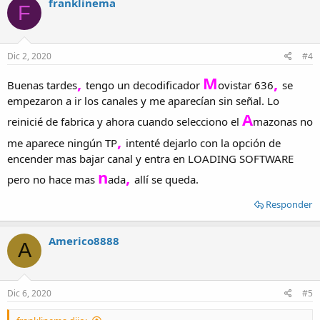
franklinema
F
t
i
o
n
s
Dic 2, 2020
#4
:
,
M
,
Buenas tardes
tengo un decodificador
ovistar 636
se
empezaron a ir los canales y me aparecían sin señal. Lo
A
reinicié de fabrica y ahora cuando selecciono el
mazonas no
,
me aparece ningún TP
intenté dejarlo con la opción de
encender mas bajar canal y entra en LOADING SOFTWARE
n
,
pero no hace mas
ada
allí se queda.
Responder
Americo8888
A
Dic 6, 2020
#5