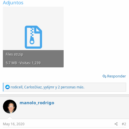
Adjuntos
Files str.zip
5.7 MB · Visitas: 1,239
Responder
R
rodicell
,
CarlosDiaz
,
yy6jmr
y 2 personas más.
e
a
c
manolo_rodrigo
t
i
o
n
s
May 16, 2020
#2
: