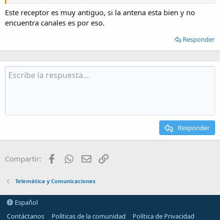
Este receptor es muy antiguo, si la antena esta bien y no
encuentra canales es por eso.
Responder
Si actualizo a la versión 20p, ¿cambiará a esta interfaz?
Responder
Facebook
WhatsApp
Email
Enlace
Compartir:
Telemática y Comunicaciones
Gracias.
Español
Contáctanos
Políticas de la comunidad
Política de Privacidad