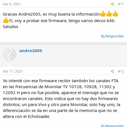
s
Abr 9, 2021
#11
:
Gracias Andre2005, es muy buena la información
!!!, voy a probar ese firmware, tengo varios decos 646.
Saludos
Responder
andre2005
Abr 11, 2021
#12
Yo intenté con ese firmware recibir también los canales FTA
en las frecuencias de Movistar TV 10728, 10928, 11302 y
12092 H pero no fue posible, aparece el mensaje que no se
encontraron canales. Esto indica que no hay dos firmwares
distintos, un para Vivo y otro para Movistar, solo hay uno, la
diferenciación se da en una parte de la memoria que no se
altera con el Echoloader.
Responder