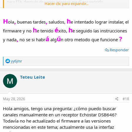
para FTA, después de varios intentos me dí por vencido,
Hacer clic para expandir...
conversando con un técnico Venezolano me dijo que sí hay un
firmware que permite FTA, quedó en enviarme un firmware pero no
se concretó nada.
H
,
,
h
ola
buenas tardes
saludos,
e intentado lograr instalar, el
Para cambiar el firmware utilizo el programa EchoLoader.exe
h
é
h
(versión 3.0) y una interface USB UART como el de la foto.
firmware y no
e tenido
xito,
e seguido las instrucciones
Subo los firmwares que tengo para que experimenten
,
á
ú
?
Saludos
y nada
no se si habr
alg
n otro metodo que funcione
Americo
Ver el archivo adjunto 189603
Ver el archivo adjunto
189604
Ver el archivo adjunto 189605
Ver el archivo adjunto 189607
Responder
R
yy6jmr
e
a
c
Teteu Leite
t
i
o
n
s
May 28, 2026
#18
:
Hola amigos, tengo una pregunta: ¿cómo puedo buscar
canales manualmente en un receptor Echostar DSB646?
Todavía no he actualizado el firmware a las versiones
mencionadas en este tema; actualmente usa la interfaz