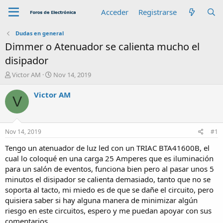
Acceder
Registrarse
Dudas en general
Dimmer o Atenuador se calienta mucho el
disipador
A
F
Victor AM
Nov 14, 2019
u
e
t
c
Victor AM
V
o
h
r
a
d
e
Nov 14, 2019
#1
i
n
Tengo un atenuador de luz led con un TRIAC BTA41600B, el
i
cual lo coloqué en una carga 25 Amperes que es iluminación
c
para un salón de eventos, funciona bien pero al pasar unos 5
i
minutos el disipador se calienta demasiado, tanto que no se
o
soporta al tacto, mi miedo es de que se dañe el circuito, pero
quisiera saber si hay alguna manera de minimizar algún
riesgo en este circuitos, espero y me puedan apoyar con sus
comentarios.