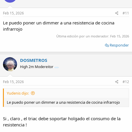
o
n
s
Feb 15, 2026
#11
:
Le puedo poner un dimmer a una resistencia de cocina
infrarrojo
Última edición por un moderador:
Feb 15, 2026
Responder
DOSMETROS
High 2m Modereitor
Feb 15, 2026
#12
Yudenis dijo:
Le puedo poner un dimmer a una resistencia de cocina infrarrojo
Si , claro , el triac debe soportar holgado el consumo de la
resistencia !