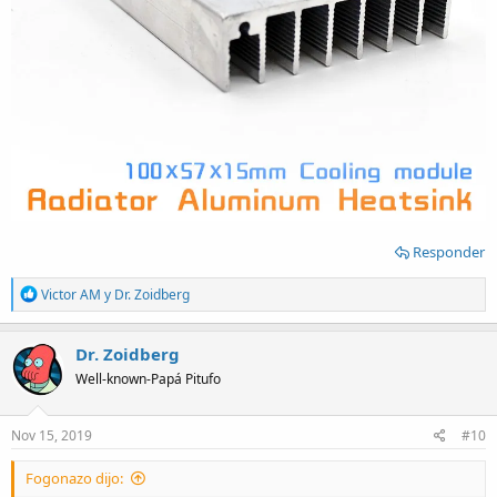
Responder
R
Victor AM
y
Dr. Zoidberg
e
a
c
Dr. Zoidberg
t
Well-known-Papá Pitufo
i
o
n
s
Nov 15, 2019
#10
:
Fogonazo dijo: