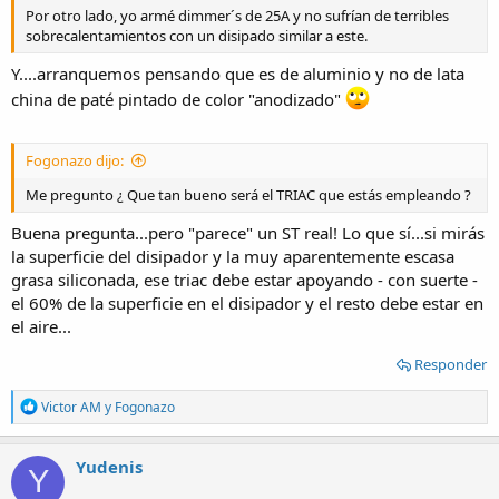
Por otro lado, yo armé dimmer´s de 25A y no sufrían de terribles
sobrecalentamientos con un disipado similar a este.
Y....arranquemos pensando que es de aluminio y no de lata
china de paté pintado de color "anodizado"
Fogonazo dijo:
Me pregunto ¿ Que tan bueno será el TRIAC que estás empleando ?
Buena pregunta...pero "parece" un ST real! Lo que sí...si mirás
la superficie del disipador y la muy aparentemente escasa
grasa siliconada, ese triac debe estar apoyando - con suerte -
el 60% de la superficie en el disipador y el resto debe estar en
el aire...
Responder
R
Victor AM
y
Fogonazo
e
a
c
Yudenis
Y
t
i