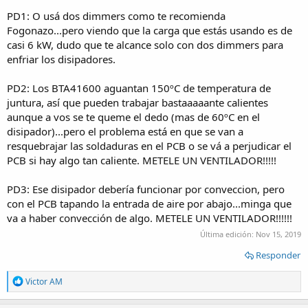
PD1: O usá dos dimmers como te recomienda
Fogonazo...pero viendo que la carga que estás usando es de
casi 6 kW, dudo que te alcance solo con dos dimmers para
enfriar los disipadores.
PD2: Los BTA41600 aguantan 150ºC de temperatura de
juntura, así que pueden trabajar bastaaaaante calientes
aunque a vos se te queme el dedo (mas de 60ºC en el
disipador)...pero el problema está en que se van a
resquebrajar las soldaduras en el PCB o se vá a perjudicar el
PCB si hay algo tan caliente. METELE UN VENTILADOR!!!!!
PD3: Ese disipador debería funcionar por conveccion, pero
con el PCB tapando la entrada de aire por abajo...minga que
va a haber convección de algo. METELE UN VENTILADOR!!!!!!
Última edición:
Nov 15, 2019
Responder
R
Victor AM
e
a