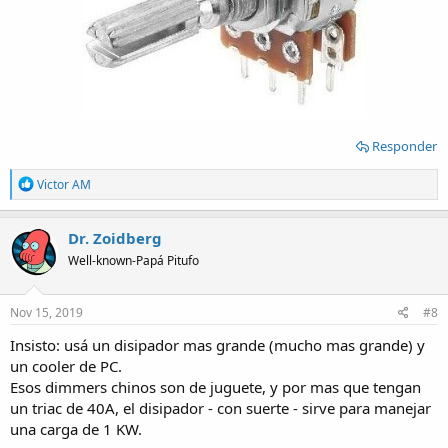
Responder
R
Victor AM
e
a
c
Dr. Zoidberg
t
Well-known-Papá Pitufo
i
o
n
s
Nov 15, 2019
#8
:
Insisto: usá un disipador mas grande (mucho mas grande) y
un cooler de PC.
Esos dimmers chinos son de juguete, y por mas que tengan
un triac de 40A, el disipador - con suerte - sirve para manejar
una carga de 1 KW.