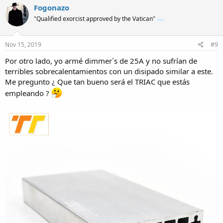
c
Fogonazo
t
"Qualified exorcist approved by the Vatican"
i
o
n
s
Nov 15, 2019
#9
:
Por otro lado, yo armé dimmer´s de 25A y no sufrían de
terribles sobrecalentamientos con un disipado similar a este.
Me pregunto ¿ Que tan bueno será el TRIAC que estás
empleando ?