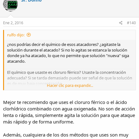
Ene 2, 2016
#140
rulfo dijo:
¿nos podrías decir el químico de esos atacadores? ¿agitaste la
solución durante el atacado? Si no lo agitas se estanca la solución
donde ya ha atacado, lo que no permite que solución "nueva" siga
atacando.
El químico que usaste es cloruro férrico? Usaste la concentración
adecuada? Si se tarda demasiado puede ser señal de que la solución
es de muy baja concentración.
Hacer clic para expandir...
El químico es uno que viene ya preparado en un solo envase para
mezclarlo con agua, y la solución no la he agitado durante el
Mejor te recomiendo que uses el cloruro férrico o el ácido
atacado la deje en reposo que vaya atacando, es de la marca repro,
clorhídrico combinado con agua oxigenada. No son de acción
en el envase pone sodio persulfato cristal y lo remarca como
lenta o rápida, simplemente agita la solución para que ataque
atacador lento , tengo otro que aun no lo he probado que segun el
más rápido y de forma uniforme.
envase es atacado rapido este si esta compuesto por dos envases
uno de acido clorhidrico y el otro de persufato sodico, me imagino
que al mezclar con el acido clorhidrico y no con agua por eso mismo
Además, cualquiera de los dos métodos que uses son muy