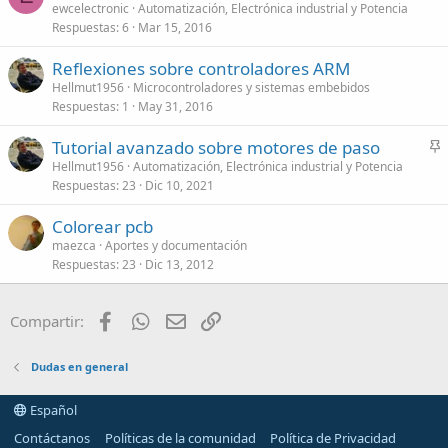
ewcelectronic
Automatización, Electrónica industrial y Potencia
Respuestas
6
Mar 15, 2016
Reflexiones sobre controladores ARM
Hellmut1956
Microcontroladores y sistemas embebidos
Respuestas
1
May 31, 2016
Tutorial avanzado sobre motores de paso
n
Hellmut1956
Automatización, Electrónica industrial y Potencia
Respuestas
23
Dic 10, 2021
c
l
Colorear pcb
a
maezca
Aportes y documentación
d
Respuestas
23
Dic 13, 2012
o
Facebook
WhatsApp
Email
Enlace
Compartir:
Dudas en general
Español
Contáctanos
Políticas de la comunidad
Política de Privacidad