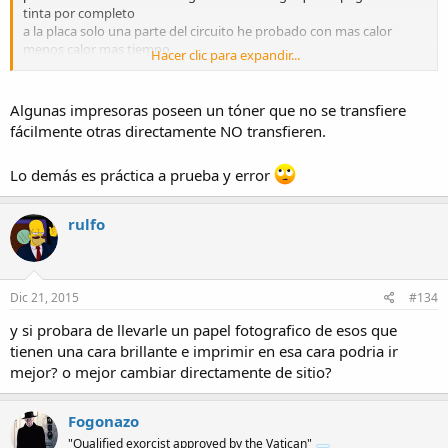
tinta por completo
a la placa solo una parte del circuito he probado con mas calor
menos calor mas tiempo
Hacer clic para expandir...
menos tiempo y nada no hay manera, el papel que utilizo es un
papel destinado a la fotografia
(no tiene cara brillante) y la impresion ha sido realizada en una
Algunas impresoras poseen un tóner que no se transfiere
impresora con toner..
fácilmente otras directamente NO transfieren.
Se les ocurre cual puede ser el problema?
Muchas Gracias.
Lo demás es práctica a prueba y error
rulfo
Dic 21, 2015
#134
y si probara de llevarle un papel fotografico de esos que
tienen una cara brillante e imprimir en esa cara podria ir
mejor? o mejor cambiar directamente de sitio?
Fogonazo
"Qualified exorcist approved by the Vatican"