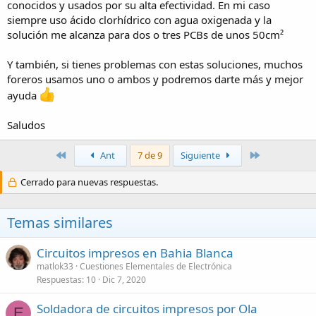
acelerara el atacado, ya no se cual sera mas conveniente utilizar si el
conocidos y usados por su alta efectividad. En mi caso
lento o el rapido..
siempre uso ácido clorhídrico con agua oxigenada y la
solución me alcanza para dos o tres PCBs de unos 50cm²
Muchas Gracias.
Y también, si tienes problemas con estas soluciones, muchos
foreros usamos uno o ambos y podremos darte más y mejor
ayuda
Saludos
Primero
Último
Ant
7 de 9
Siguiente
Cerrado para nuevas respuestas.
Temas similares
Circuitos impresos en Bahia Blanca
matlok33
Cuestiones Elementales de Electrónica
Respuestas
10
Dic 7, 2020
Soldadora de circuitos impresos por Ola
E