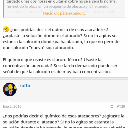
tardado unas dos horas en quitar el cobre no se si será lo normal,
he metido la placa en un recipiente de plástico y la he tenido
levantado sobre un 1cm de la parte baja, luego tengo otro acido
Hacer clic para expandir...
que se denomina atacador rápido que ya probare, la duda es que
no se para cual es conveniente uno o el otro.
Muchas Gracias y Saludos.
¿nos podrías decir el químico de esos atacadores?
¿agitaste la solución durante el atacado? Si no lo agitas se
estanca la solución donde ya ha atacado, lo que no permite
que solución "nueva" siga atacando.
y otra duda que me surge es si seguir utilizando el acido hasta que
pierdas las propiedades o desecharlo antes...
El químico que usaste es cloruro férrico? Usaste la
concentración adecuada? Si se tarda demasiado puede ser
señal de que la solución es de muy baja concentración.
rulfo
Ene 2, 2016
#139
¿nos podrías decir el químico de esos atacadores? ¿agitaste la
solución durante el atacado? Si no lo agitas se estanca la
solución donde ya ha atacado, lo que no permite que solución