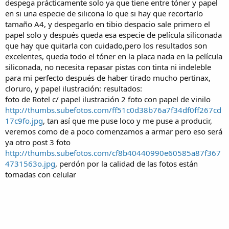
despega prácticamente solo ya que tiene entre tóner y papel
en si una especie de silicona lo que si hay que recortarlo
tamaño A4, y despegarlo en tibio despacio sale primero el
papel solo y después queda esa especie de película siliconada
que hay que quitarla con cuidado,pero los resultados son
excelentes, queda todo el tóner en la placa nada en la película
siliconada, no necesita repasar pistas con tinta ni indeleble
para mi perfecto después de haber tirado mucho pertinax,
cloruro, y papel ilustración: resultados:
foto de Rotel c/ papel ilustración 2 foto con papel de vinilo
http://thumbs.subefotos.com/ff51c0d38b76a7f34df0ff267cd
17c9fo.jpg
, tan así que me puse loco y me puse a producir,
veremos como de a poco comenzamos a armar pero eso será
ya otro post 3 foto
http://thumbs.subefotos.com/cf8b40440990e60585a87f367
4731563o.jpg
, perdón por la calidad de las fotos están
tomadas con celular