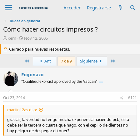
Acceder
Registrarse
Dudas en general
Cómo hacer circuitos impresos ?
A
F
Kern
Nov 12, 2005
u
e
t
Cerrado para nuevas respuestas.
c
o
h
r
a
Primero
Último
Ant
7 de 9
Siguiente
d
e
Fogonazo
i
"Qualified exorcist approved by the Vatican"
n
i
c
Oct 23, 2014
#121
i
o
martin12as dijo:
gracias, la verdad no tengo mucha experiencia haciendo pcb, esta
debe ser la tercera o cuarta que hago, con el cepillo de dientes no
hay peligro de despegar el toner?