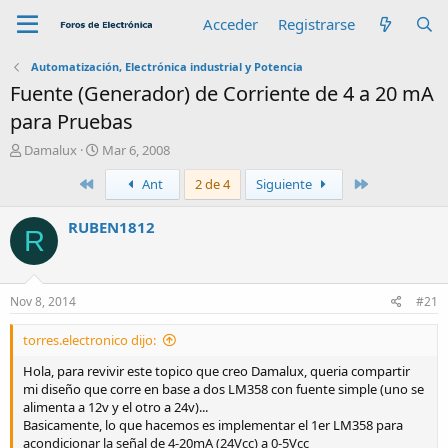
Acceder
Registrarse
Automatización, Electrónica industrial y Potencia
Fuente (Generador) de Corriente de 4 a 20 mA
para Pruebas
A
F
Damalux
Mar 6, 2008
u
e
Primero
Último
Ant
2 de 4
Siguiente
t
c
o
h
r
a
RUBEN1812
R
d
e
i
n
Nov 8, 2014
#21
i
c
torres.electronico dijo:
i
o
Hola, para revivir este topico que creo Damalux, queria compartir
mi diseño que corre en base a dos LM358 con fuente simple (uno se
alimenta a 12v y el otro a 24v)...
Basicamente, lo que hacemos es implementar el 1er LM358 para
acondicionar la señal de 4-20mA (24Vcc) a 0-5Vcc