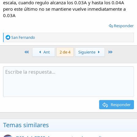
escala, cuando regulo alcanza los 0.03A y hasta los 0.04A
pero este último no se mantiene vuelve inmediatamente a
0.03A
Responder
R
San Fernando
e
a
c
Primero
Último
Ant
2 de 4
Siguiente
t
i
o
n
s
:
Responder
Temas similares