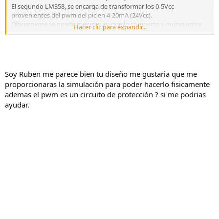
El segundo LM358, se encarga de transformar los 0-5Vcc
provenientes del pwm del pic en 4-20mA (24Vcc).
Obviamente se puede mejorar, asi que lo comparto y quizas entre
Hacer clic para expandir...
todos podamos sacarle brillo puliendolo.
El programa del pic, esta en lenguaje PBP por si alguien me lo quiere
pedir, y lo que hace es un espejo de la tension de entrada en la
salida por medio de un filtro...
Soy Ruben me parece bien tu diseño me gustaria que me
proporcionaras la simulación para poder hacerlo fisicamente
ademas el pwm es un circuito de protección ? si me podrias
ayudar.