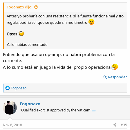
:
Fogonazo dijo:
Antes yo probaría con una resistencia, si la fuente funciona mal y
no
regula, podría ser que se quede sin multímetro
Opsss
Ya lo habías comentado
Entiendo que usa un op-amp, no habrá problema con la
corriente.
A lo sumo está en juego la vida del propio operacional
Responder
R
Fogonazo
e
a
c
Fogonazo
t
"Qualified exorcist approved by the Vatican"
i
o
n
s
Nov 8, 2018
#35
: