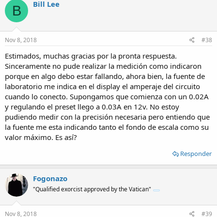
c
Bill Lee
B
t
i
o
n
s
Nov 8, 2018
#38
:
Estimados, muchas gracias por la pronta respuesta.
Sinceramente no pude realizar la medición como indicaron
porque en algo debo estar fallando, ahora bien, la fuente de
laboratorio me indica en el display el amperaje del circuito
cuando lo conecto. Supongamos que comienza con un 0.02A
y regulando el preset llego a 0.03A en 12v. No estoy
pudiendo medir con la precisión necesaria pero entiendo que
la fuente me esta indicando tanto el fondo de escala como su
valor máximo. Es así?
Responder
Fogonazo
"Qualified exorcist approved by the Vatican"
Nov 8, 2018
#39