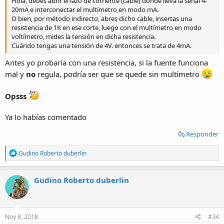
Hola, debes abrir el lazo de corriente (cable) dónde lleva la señal 4-
20mA e interconectar el multímetro en modo mA.
O bien, por método indirecto, abres dicho cable, insertas una
resistencia de 1K en ese corte, luego con el multímetro en modo
voltímetro, mides la tensión en dicha resistencia.
Cuándo tengas una tensión de 4V. entonces se trata de 4mA.
Antes yo probaría con una resistencia, si la fuente funciona
mal y
no
regula, podría ser que se quede sin multímetro
Opsss
Ya lo habías comentado
Responder
R
Gudino Roberto duberlin
e
a
c
Gudino Roberto duberlin
t
i
o
n
s
Nov 8, 2018
#34