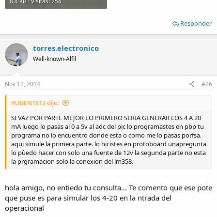
8.4 KB · Visitas: 254
Responder
torres.electronico
Well-known-Alfil
Nov 12, 2014
#26
RUBEN1812 dijo:
SI VAZ POR PARTE MEJOR LO PRIMERO SERIA GENERAR LOS 4 A 20
mA luego lo pasas al 0 a 5v al adc del pic lo programastes en pbp tu
programa no lo encuentro donde esta o como me lo pasas porfsa.
aqui simule la primera parte. lo hicistes en protoboard unapregunta
lo pùedo hacer con solo una fuente de 12v la segunda parte no esta
la prgramacion solo la conexion del lm358.-
hola amigo, no entiedo tu consulta... Te comento que ese pote
que puse es para simular los 4-20 en la ntrada del
operacional