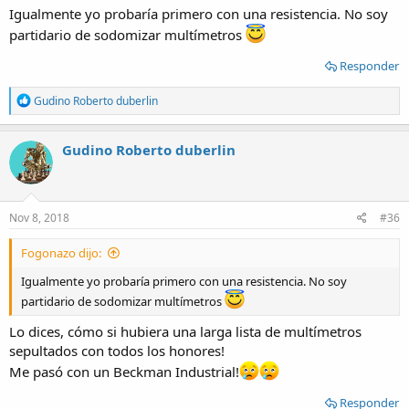
Igualmente yo probaría primero con una resistencia. No soy
partidario de sodomizar multímetros
Responder
R
Gudino Roberto duberlin
e
a
c
Gudino Roberto duberlin
t
i
o
n
s
Nov 8, 2018
#36
:
Fogonazo dijo:
Igualmente yo probaría primero con una resistencia. No soy
partidario de sodomizar multímetros
Lo dices, cómo si hubiera una larga lista de multímetros
sepultados con todos los honores!
Me pasó con un Beckman Industrial!
Responder