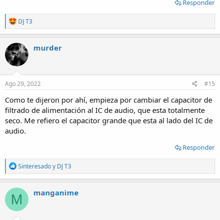
Responder
R
DJ T3
e
a
c
murder
t
i
o
n
s
Ago 29, 2022
#15
:
Como te dijeron por ahí, empieza por cambiar el capacitor de
filtrado de alimentación al IC de audio, que esta totalmente
seco. Me refiero el capacitor grande que esta al lado del IC de
audio.
Responder
R
Sinteresado
y
DJ T3
e
a
c
manganime
M
t
i
o