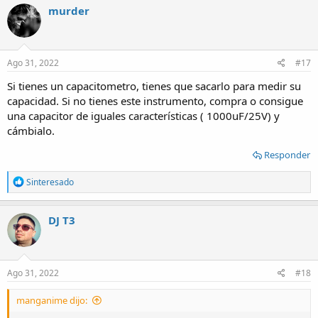
murder
Ago 31, 2022
#17
Si tienes un capacitometro, tienes que sacarlo para medir su
capacidad. Si no tienes este instrumento, compra o consigue
una capacitor de iguales características ( 1000uF/25V) y
cámbialo.
Responder
R
Sinteresado
e
a
c
DJ T3
t
i
o
n
s
Ago 31, 2022
#18
:
manganime dijo: