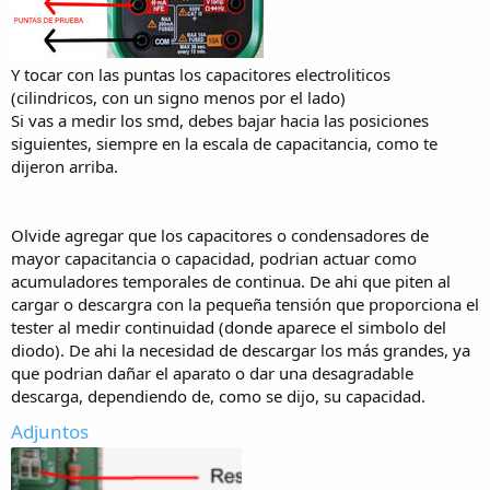
Y tocar con las puntas los capacitores electroliticos
y medí el condensador de la izquierda y derecha; el de la derecha
(cilindricos, con un signo menos por el lado)
me daba un voltaje de 1,2 pero el de la izquierda me indicaba 0. Pero
Si vas a medir los smd, debes bajar hacia las posiciones
si es posible dime, por favor, cómo medirlos correctamente para
siguientes, siempre en la escala de capacitancia, como te
descartar problemas.
dijeron arriba.
¿La hoja de datos del IC es manual de servicio que subió
@pinchavalculas? No sé cómo interpretarla, pero leí que hay una
parte de fallas de sonido y te pone cómo solucionarlo creo.
Olvide agregar que los capacitores o condensadores de
¿Cómo puedo saber que la señal de mute no está activa?
mayor capacitancia o capacidad, podrian actuar como
Voy a aprender mucho por aquí, tengo bastante interés en saber
acumuladores temporales de continua. De ahi que piten al
qué falla para aprender a reparar esta TV. Muchas gracias a todos.
cargar o descargra con la pequeña tensión que proporciona el
tester al medir continuidad (donde aparece el simbolo del
diodo). De ahi la necesidad de descargar los más grandes, ya
que podrian dañar el aparato o dar una desagradable
descarga, dependiendo de, como se dijo, su capacidad.
Adjuntos