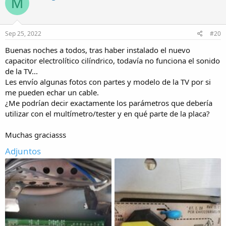
M
t
i
o
n
s
Sep 25, 2022
#20
:
Buenas noches a todos, tras haber instalado el nuevo
capacitor electrolítico cilíndrico, todavía no funciona el sonido
de la TV...
Les envío algunas fotos con partes y modelo de la TV por si
me pueden echar un cable.
¿Me podrían decir exactamente los parámetros que debería
utilizar con el multímetro/tester y en qué parte de la placa?
Muchas graciasss
Adjuntos