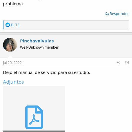
problema.
Responder
R
DJ T3
e
a
c
Pinchavalvulas
t
Well-Unknown member
i
o
n
s
Jul 20, 2022
#4
:
Dejo el manual de servicio para su estudio.
Adjuntos