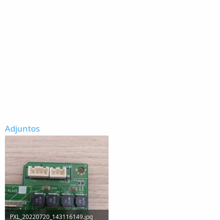
Adjuntos
PXL_20220720_143116149.jpg