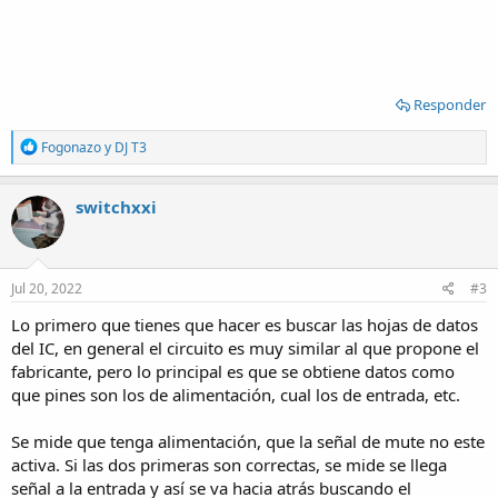
Responder
R
Fogonazo
y
DJ T3
e
a
c
switchxxi
t
i
o
n
s
Jul 20, 2022
#3
:
Lo primero que tienes que hacer es buscar las hojas de datos
del IC, en general el circuito es muy similar al que propone el
fabricante, pero lo principal es que se obtiene datos como
que pines son los de alimentación, cual los de entrada, etc.
Se mide que tenga alimentación, que la señal de mute no este
activa. Si las dos primeras son correctas, se mide se llega
señal a la entrada y así se va hacia atrás buscando el