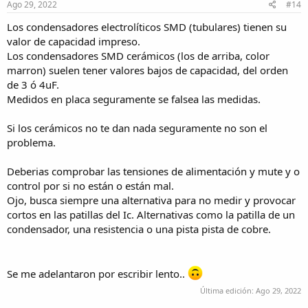
s
Ago 29, 2022
#14
:
Los condensadores electrolíticos SMD (tubulares) tienen su
valor de capacidad impreso.
Los condensadores SMD cerámicos (los de arriba, color
marron) suelen tener valores bajos de capacidad, del orden
de 3 ó 4uF.
Medidos en placa seguramente se falsea las medidas.
Si los cerámicos no te dan nada seguramente no son el
problema.
Deberias comprobar las tensiones de alimentación y mute y o
control por si no están o están mal.
Ojo, busca siempre una alternativa para no medir y provocar
cortos en las patillas del Ic. Alternativas como la patilla de un
condensador, una resistencia o una pista pista de cobre.
Se me adelantaron por escribir lento..
Última edición:
Ago 29, 2022