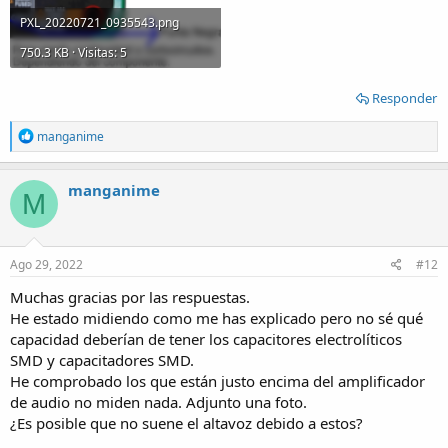
PXL_20220721_0935543.png
750.3 KB · Visitas: 5
Responder
R
manganime
e
a
c
manganime
M
t
i
o
n
s
Ago 29, 2022
#12
:
Muchas gracias por las respuestas.
He estado midiendo como me has explicado pero no sé qué
capacidad deberían de tener los capacitores electrolíticos
SMD y capacitadores SMD.
He comprobado los que están justo encima del amplificador
de audio no miden nada. Adjunto una foto.
¿Es posible que no suene el altavoz debido a estos?