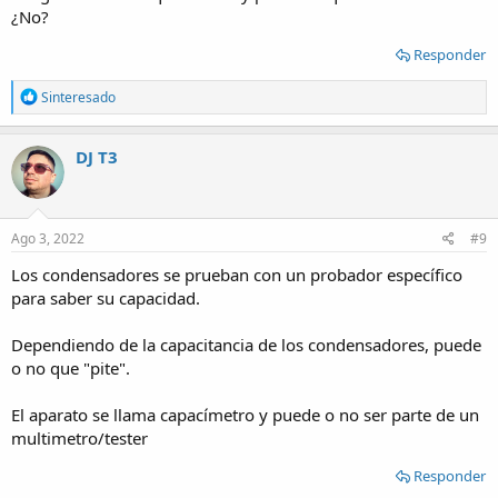
¿No?
Responder
R
Sinteresado
e
a
c
DJ T3
t
i
o
n
s
Ago 3, 2022
#9
:
Los condensadores se prueban con un probador específico
para saber su capacidad.
Dependiendo de la capacitancia de los condensadores, puede
o no que "pite".
El aparato se llama capacímetro y puede o no ser parte de un
multimetro/tester
Responder