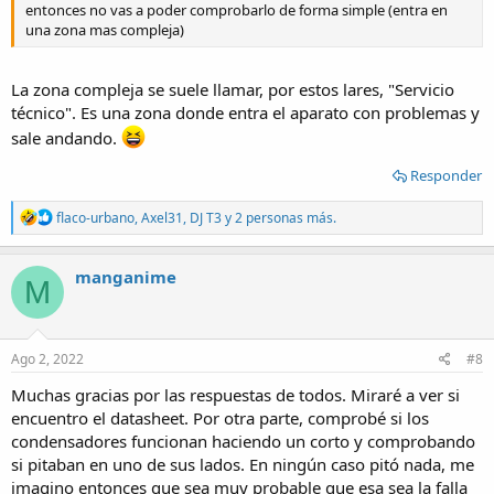
entonces no vas a poder comprobarlo de forma simple (entra en
una zona mas compleja)
La zona compleja se suele llamar, por estos lares, "Servicio
técnico". Es una zona donde entra el aparato con problemas y
sale andando.
Responder
R
flaco-urbano
,
Axel31
,
DJ T3
y 2 personas más.
e
a
c
manganime
M
t
i
o
n
s
Ago 2, 2022
#8
:
Muchas gracias por las respuestas de todos. Miraré a ver si
encuentro el datasheet. Por otra parte, comprobé si los
condensadores funcionan haciendo un corto y comprobando
si pitaban en uno de sus lados. En ningún caso pitó nada, me
imagino entonces que sea muy probable que esa sea la falla