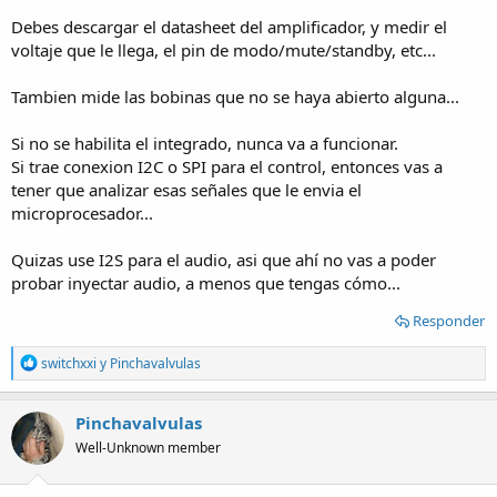
Debes descargar el datasheet del amplificador, y medir el
voltaje que le llega, el pin de modo/mute/standby, etc...
Tambien mide las bobinas que no se haya abierto alguna...
Si no se habilita el integrado, nunca va a funcionar.
Si trae conexion I2C o SPI para el control, entonces vas a
tener que analizar esas señales que le envia el
microprocesador...
Quizas use I2S para el audio, asi que ahí no vas a poder
probar inyectar audio, a menos que tengas cómo...
Responder
R
switchxxi
y
Pinchavalvulas
e
a
c
Pinchavalvulas
t
Well-Unknown member
i
o
n