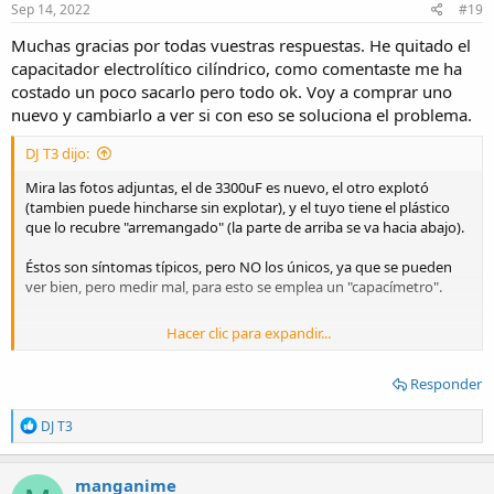
s
Sep 14, 2022
#19
:
Muchas gracias por todas vuestras respuestas. He quitado el
capacitador electrolítico cilíndrico, como comentaste me ha
costado un poco sacarlo pero todo ok. Voy a comprar uno
nuevo y cambiarlo a ver si con eso se soluciona el problema.
DJ T3 dijo:
Mira las fotos adjuntas, el de 3300uF es nuevo, el otro explotó
(tambien puede hincharse sin explotar), y el tuyo tiene el plástico
que lo recubre "arremangado" (la parte de arriba se va hacia abajo).
Éstos son síntomas típicos, pero NO los únicos, ya que se pueden
ver bien, pero medir mal, para esto se emplea un "capacímetro".
Hacer clic para expandir...
En ocasiones se puede medir colocado, aunque la medida real va a
ser muy diferente.
Responder
En tu caso, la placa debe ser multicapa, por lo que dificulta el
desoldado y soldado de componentes.
R
DJ T3
e
Para tu caso, ni lo dudes, cambialo de una cortando las "patas" y
a
soldando desde allí
c
manganime