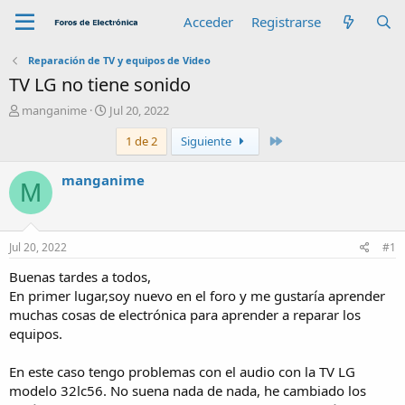
Acceder
Registrarse
Reparación de TV y equipos de Video
TV LG no tiene sonido
A
F
manganime
Jul 20, 2022
u
e
Último
1 de 2
Siguiente
t
c
o
h
r
a
manganime
M
d
e
i
n
Jul 20, 2022
#1
i
c
Buenas tardes a todos,
i
En primer lugar,soy nuevo en el foro y me gustaría aprender
o
muchas cosas de electrónica para aprender a reparar los
equipos.
En este caso tengo problemas con el audio con la TV LG
modelo 32lc56. No suena nada de nada, he cambiado los