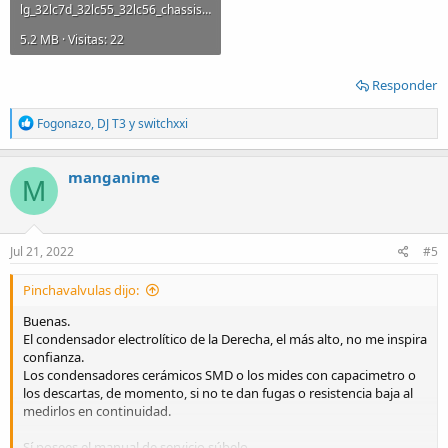
lg_32lc7d_32lc55_32lc56_chassis_ld73a.pdf
5.2 MB · Visitas: 22
Responder
R
Fogonazo
,
DJ T3
y
switchxxi
e
a
c
manganime
M
t
i
o
n
s
Jul 21, 2022
#5
:
Pinchavalvulas dijo:
Buenas.
El condensador electrolítico de la Derecha, el más alto, no me inspira
confianza.
Los condensadores cerámicos SMD o los mides con capacimetro o
los descartas, de momento, si no te dan fugas o resistencia baja al
medirlos en continuidad.
Sí posees el manual de servicio súbelo.