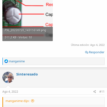
PXL_20220720_143116149.png
511.2 KB · Visitas: 10
Última edición:
Ago 4, 2022
Responder
R
manganime
e
a
c
Sinteresado
t
i
o
n
s
Ago 4, 2022
#11
:
manganime dijo: