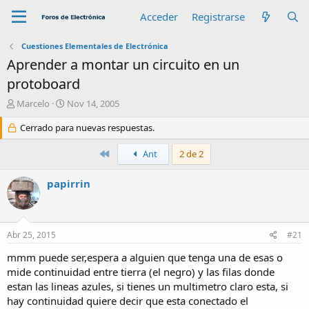
Acceder
Registrarse
Cuestiones Elementales de Electrónica
Aprender a montar un circuito en un
protoboard
A
F
Marcelo
Nov 14, 2005
u
e
t
Cerrado para nuevas respuestas.
c
o
h
r
a
Primero
Ant
2 de 2
d
e
papirrin
i
n
i
c
Abr 25, 2015
#21
i
o
mmm puede ser,espera a alguien que tenga una de esas o
mide continuidad entre tierra (el negro) y las filas donde
estan las lineas azules, si tienes un multimetro claro esta, si
hay continuidad quiere decir que esta conectado el