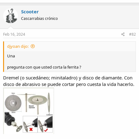
a
c
Scooter
t
Cascarrabias crónico
i
o
n
s
Feb 16, 2024
#82
:
djyoan dijo:
Una
pregunta con que usted corta la ferrita ?
Dremel (o sucedáneo; minitaladro) y disco de diamante. Con
disco de abrasivo se puede cortar pero cuesta la vida hacerlo.