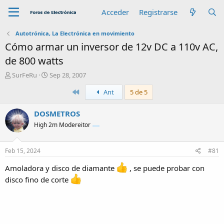
Acceder
Registrarse
Autotrónica, La Electrónica en movimiento
Cómo armar un inversor de 12v DC a 110v AC,
de 800 watts
A
F
SurFeRu
Sep 28, 2007
u
e
Primero
Ant
5 de 5
t
c
o
h
r
a
DOSMETROS
d
High 2m Modereitor
e
i
n
Feb 15, 2024
#81
i
c
Amoladora y disco de diamante
, se puede probar con
i
disco fino de corte
o