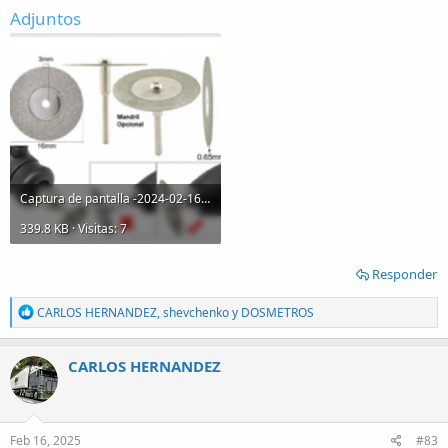
Adjuntos
Captura de pantalla -2024-02-16 09-34-20.png
339.8 KB · Visitas: 7
Responder
R
CARLOS HERNANDEZ
,
shevchenko
y
DOSMETROS
e
a
c
CARLOS HERNANDEZ
t
i
o
n
s
Feb 16, 2025
#83