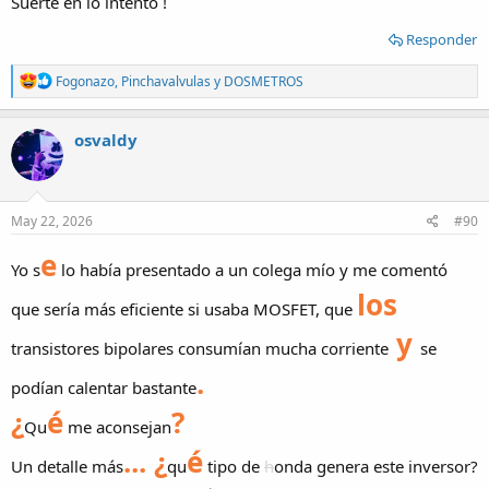
Suerte en lo intento !
Responder
R
Fogonazo
,
Pinchavalvulas
y
DOSMETROS
e
a
c
osvaldy
t
i
o
n
s
May 22, 2026
#90
:
e
Yo s
lo había presentado a un colega mío y me comentó
los
que sería más eficiente si usaba MOSFET, que
y
transistores bipolares consumían mucha corriente
se
.
podían calentar bastante
¿
é
?
Qu
me aconsejan
... ¿
é
Un detalle más
qu
tipo de
h
onda genera este inversor?