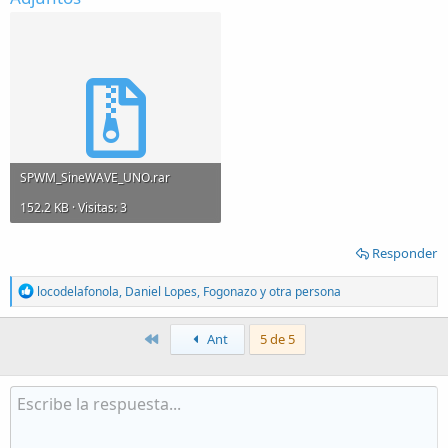
SPWM_SineWAVE_UNO.rar
152.2 KB · Visitas: 3
Responder
R
locodelafonola
,
Daniel Lopes
,
Fogonazo
y otra persona
e
a
c
Primero
Ant
5 de 5
t
i
o
n
s
: