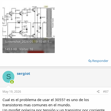
Screenshot_2026-05-19-10-41-18-866_com.mi.globalbrowser.jpg
149.6 KB · Visitas: 16
Responder
sergiot
S
May 19, 2026
#87
Cual es el problema de usar el 3055? es uno de los
transistores mas comunes en el mundo.
Un mosfet polariza por tensión y un transistor por corriente,