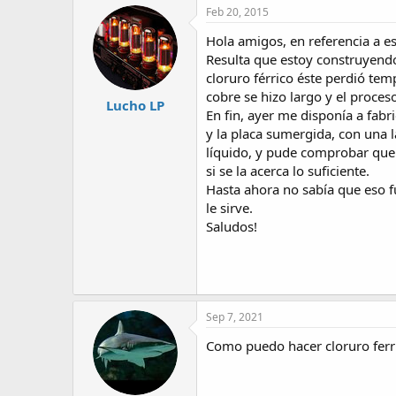
Feb 20, 2015
Hola amigos, en referencia a e
Resulta que estoy construyendo
cloruro férrico éste perdió tem
cobre se hizo largo y el proce
Lucho LP
En fin, ayer me disponía a fabr
y la placa sumergida, con una l
líquido, y pude comprobar que
si se la acerca lo suficiente.
Hasta ahora no sabía que eso f
le sirve.
Saludos!
Sep 7, 2021
Como puedo hacer cloruro ferri