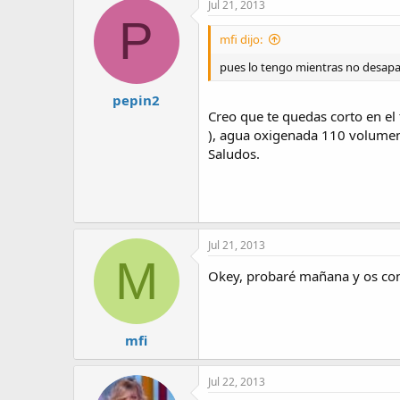
Jul 21, 2013
P
mfi dijo:
pues lo tengo mientras no desapar
pepin2
Creo que te quedas corto en el
), agua oxigenada 110 volumen
Saludos.
Jul 21, 2013
M
Okey, probaré mañana y os con
mfi
Jul 22, 2013