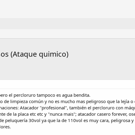
os (Ataque quimico)
 pero el percloruro tampoco es agua bendita.
lo de limpieza común y no es mucho mas peligroso que la lejía o
naciones: Atacador "profesional", también el percloruro con má
ente de la placa etc etc y "nunca mais"; atacador casero forever
peluquería 30vol ya que la de 110vol es muy cara, peligrosa y h
lores.