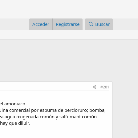
Acceder
Registrarse
Buscar
#281
 el amoniaco.
quina comercial por espuma de percloruro; bomba,
, osea agua oxigenada común y salfumant común.
ay que diluir.