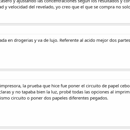
asero y ajustando las concentraciones según los resultados y com
ad y velocidad del revelado, yo creo que el que se compra no solo
rada en drogerias y va de lujo. Referente al acido mejor dos part
impresora, la prueba que hice fue poner el circuito de papel cebo
claras y no tapaba bien la luz, probé todas las opciones al imprimi
mismo circuito o poner dos papeles diferentes pegados.