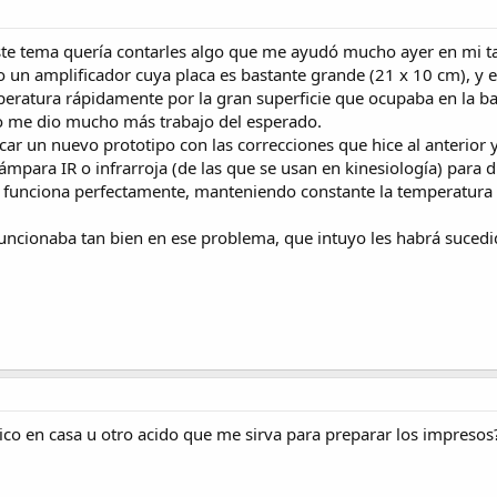
ste tema quería contarles algo que me ayudó mucho ayer en mi tal
 un amplificador cuya placa es bastante grande (21 x 10 cm), y en
peratura rápidamente por la gran superficie que ocupaba en la ba
so me dio mucho más trabajo del esperado.
icar un nuevo prototipo con las correcciones que hice al anterior y
ámpara IR o infrarroja (de las que se usan en kinesiología) para di
 funciona perfectamente, manteniendo constante la temperatura i
uncionaba tan bien en ese problema, que intuyo les habrá sucedid
co en casa u otro acido que me sirva para preparar los impresos