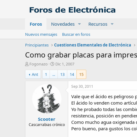
Foros
Novedades
Recursos
Nuevos mensajes
Buscar en foros
Principiantes
Cuestiones Elementales de Electrónica
Como grabar placas para impres
A
F
Fogonazo
Dic 1, 2007
u
e
Ant
1
...
13
14
15
t
c
o
h
r
a
Sep 30, 2011
d
Vale que el ácido es peligroso
e
i
El ácido lo venden como artícu
n
Yo he probado todas las combi
i
resistencia, posición en pendi
Scooter
c
Como mucho agua oxigenada de 
i
Cascarrabias crónico
Pero bueno, para gustos los co
o