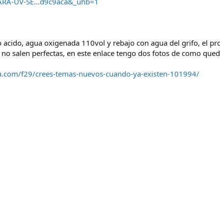
ARA-UV-SE...d9c9aca&_uhb=1
 acido, agua oxigenada 110vol y rebajo con agua del grifo, el proc
o salen perfectas, en este enlace tengo dos fotos de como queda 
ca.com/f29/crees-temas-nuevos-cuando-ya-existen-101994/