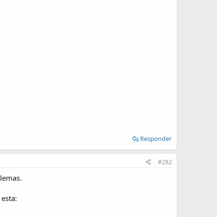
Responder
#282
blemas.
 esta: