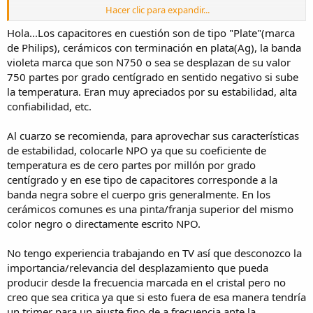
Hacer clic para expandir...
He encontrado una tienda web que los tienen todos, excepto el de
100pF, qué sólo está de tipo monolítico, no sé si esto tiene
Hola...Los capacitores en cuestión son de tipo "Plate"(marca
importancia.
de Philips), cerámicos con terminación en plata(Ag), la banda
También tengo la duda sobre el voltaje, la mayoría de ellos en esta
violeta marca que son N750 o sea se desplazan de su valor
tienda indica que son de 500v, ¿esto tendría alguna influencia?.
750 partes por grado centígrado en sentido negativo si sube
También tienen el IC que interesa TDA3565 y el cristal de 8,86mhz,
la temperatura. Eran muy apreciados por su estabilidad, alta
así aprovecharía para hacer un pedido de todo.
confiabilidad, etc.
Las pruebas las estoy haciendo con un video VHS por RF, la imagen
se ve bien, pero en blanco y negro.
Al cuarzo se recomienda, para aprovechar sus características
de estabilidad, colocarle NPO ya que su coeficiente de
Otra cuestión, no sé si sería conveniente continuar aquí, en
temperatura es de cero partes por millón por grado
electronica elemental, este hilo o continuar en un apartado más
centígrado y en ese tipo de capacitores corresponde a la
concreto de reparación tv.
banda negra sobre el cuerpo gris generalmente. En los
Un saludo.
cerámicos comunes es una pinta/franja superior del mismo
color negro o directamente escrito NPO.
Ver el archivo adjunto 336883
No tengo experiencia trabajando en TV así que desconozco la
Ver el archivo adjunto 336884
importancia/relevancia del desplazamiento que pueda
producir desde la frecuencia marcada en el cristal pero no
Ver el archivo adjunto 336885
creo que sea critica ya que si esto fuera de esa manera tendría
un trimer para un ajuste fino de a frecuencia ante la