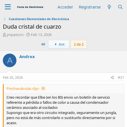
Acceder
Registrarse
Cuestiones Elementales de Electrónica
Duda cristal de cuarzo
A
F
jmpastorc
Feb 13, 2026
u
e
Primero
Ant
2 de 2
t
c
o
h
r
a
Andrxx
A
d
e
i
n
Feb 26, 2026
#21
i
c
Pinchavalvulas dijo:
i
o
Creo recordar que Elbe (en los 80) envio un boletín de servicio
referente a pérdida o fallos de color a causa del condensador
cerámico asociado al oscilador.
Supongo que era otro circuito integrado, seguramente un jungla,
pero no está de más controlarlo o sustituirlo directamente por si
acaso.