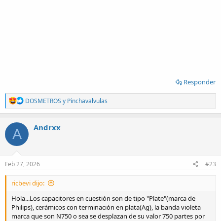
Responder
R
DOSMETROS
y
Pinchavalvulas
e
a
c
Andrxx
A
t
i
o
n
s
Feb 27, 2026
#23
:
ricbevi dijo:
Hola...Los capacitores en cuestión son de tipo "Plate"(marca de
Philips), cerámicos con terminación en plata(Ag), la banda violeta
marca que son N750 o sea se desplazan de su valor 750 partes por