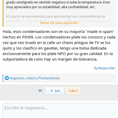
grado centígrado en sentido negativo si sube la temperatura. Eran
muy apreciados por su estabilidad, alta confiabilidad, etc.
Al cuarzo se recomienda, para aprovechar sus características de
estabilidad, colocarle NPO ya que su coeficiente de temperatura es
Hacer clic para expandir...
de cero partes por millón por grado centígrado y en ese tipo de
capacitores corresponde a la banda negra sobre el cuerpo gris
Hola, esos condensadores son en su mayoría "made in spain"
generalmente. En los cerámicos comunes es una pinta/franja
hechos en PIHER. Los condensadores plate los conozco y cada
superior del mismo color negro o directamente escrito NPO.
vez que veo tirado en la calle un chasis antiguo de TV se los
quito y los clasifico en gavetas, tengo una bolsa dedicada
No tengo experiencia trabajando en TV así que desconozco la
exclusivamente para los plate NPO por su gran calidad. En la
importancia/relevancia del desplazamiento que pueda producir
subportadora de color hay un margen de tolerancia.
desde la frecuencia marcada en el cristal pero no creo que sea critica
ya que si esto fuera de esa manera tendría un trimer para un ajuste
Responder
fino de a frecuencia ante la dispersión propia de los paramentos del
oscilador/cuarzo.
R
Fogonazo
,
ricbevi
y
Pinchavalvulas
e
El voltaje que soporta el capacitor es irrelevante a menos que se
a
quiera sustituir por uno de menor tensión a la del diseño.
c
Primero
Ant
2 de 2
t
Saludos.
i
o
n
s
: