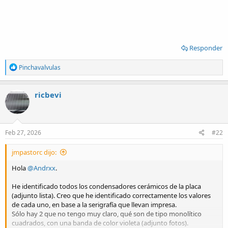
Responder
R
Pinchavalvulas
e
a
c
ricbevi
t
i
o
n
s
Feb 27, 2026
#22
:
jmpastorc dijo:
Hola
@Andrxx
.
He identificado todos los condensadores cerámicos de la placa
(adjunto lista). Creo que he identificado correctamente los valores
de cada uno, en base a la serigrafía que llevan impresa.
Sólo hay 2 que no tengo muy claro, qué son de tipo monolítico
cuadrados, con una banda de color violeta (adjunto fotos).