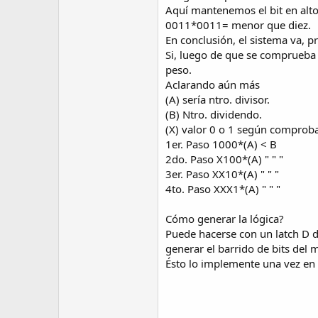
Aquí mantenemos el bit en alt
0011*0011= menor que diez.
En conclusión, el sistema va, p
Si, luego de que se comprueba q
peso.
Aclarando aún más
(A) sería ntro. divisor.
(B) Ntro. dividendo.
(X) valor 0 o 1 según comprob
1er. Paso 1000*(A) < B
2do. Paso X100*(A) " " "
3er. Paso XX10*(A) " " "
4to. Paso XXX1*(A) " " "
Cómo generar la lógica?
Puede hacerse con un latch D d
generar el barrido de bits del 
Ésto lo implemente una vez en 