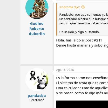
sindrome dijo:
Pandacba, eso que comentas ya lo h
un contador binario que busque el
Gudino
seguro que tiene que haber otra i
Roberto
Un saludo, y sigo buscando.
duberlin
Hola, has leído el post #21?
Dame hasta mañana y subo alg
Ago 16, 2018
Es la forma como nos enseñaro a 
El sistema de resta que te com
Una calculador Fate de aquellos
y se basan como te dije más arr
pandacba
Recordado