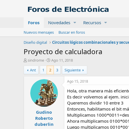
Foros
Novedades
Recursos
Nuevos mensajes
Buscar en foros
Diseño digital
Proyecto de calculadora
A
F
sindrome
Ago 11, 2018
u
e
Ant
1
2
3
Siguiente
t
c
o
h
r
a
Ago 15, 2018
d
Hola, otra manera más eficient
e
i
Es decir volvemos al ejem. inici
n
Queremos dividir 10 entre 3
i
Entonces, habilitamos el bit m
Gudino
c
Multiplicamos 1000*0011=des
i
Roberto
Ahora multiplicamos 0100*00
o
duberlin
Luego multiplicamos 0010*00