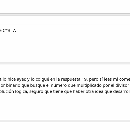
410.5 KB · Visitas: 55
ue C*B=A
o hice ayer, y lo colgué en la respuesta 19, pero sí lees mi come
or binario que busque el número que multiplicado por el divisor 
lución lógica, seguro que tiene que haber otra idea que desarrol