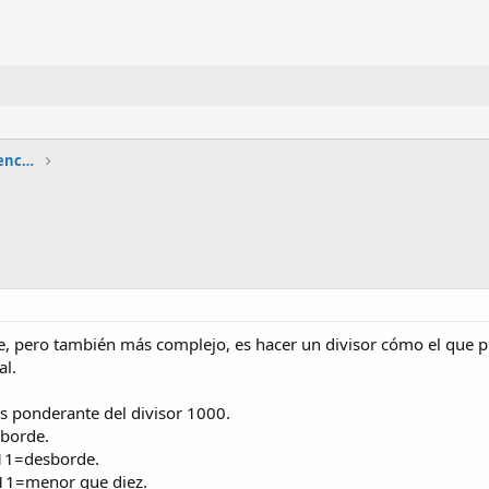
Circuitos lógicos combinacionales y secuenciales
e, pero también más complejo, es hacer un divisor cómo el que p
al.
ás ponderante del divisor 1000.
borde.
11=desborde.
11=menor que diez.