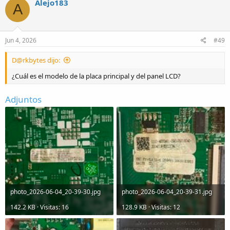
Alejo183
A
Jun 4, 2026
#49
D@rkbytes dijo:
¿Cuál es el modelo de la placa principal y del panel LCD?
Adjuntos
photo_2026-06-04_20-39-30.jpg
photo_2026-06-04_20-39-31.jpg
142.2 KB · Visitas: 16
128.9 KB · Visitas: 12