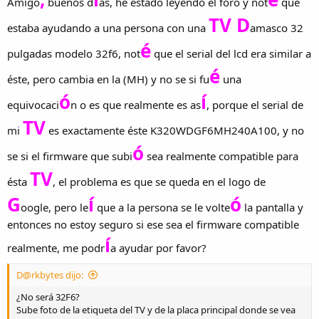
Amigo
buenos d
as, he estado leyendo el foro y not
que
TV D
estaba ayudando a una persona con una
amasco 32
é
pulgadas modelo 32f6, not
que el serial del lcd era similar a
é
éste, pero cambia en la (MH) y no se si fu
una
ó
í
equivocaci
n o es que realmente es as
, porque el serial de
TV
mi
es exactamente éste K320WDGF6MH240A100, y no
ó
se si el firmware que subi
sea realmente compatible para
TV
ésta
, el problema es que se queda en el logo de
G
í
ó
oogle, pero le
que a la persona se le volte
la pantalla y
entonces no estoy seguro si ese sea el firmware compatible
í
realmente, me podr
a ayudar por favor?
D@rkbytes dijo:
¿No será 32F6?
Sube foto de la etiqueta del TV y de la placa principal donde se vea