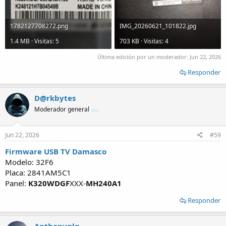
1782127708272.png
IMG_20260621_101822.jpg
1.4 MB · Visitas: 5
703 KB · Visitas: 4
Última edición por un moderador:
Jun 22, 2026
Responder
D@rkbytes
Moderador general
Jun 22, 2026
#59
Firmware USB TV Damasco
Modelo: 32F6
Placa: 2841AM5C1
Panel:
K320WDGF
XXX-
MH240A1
Responder