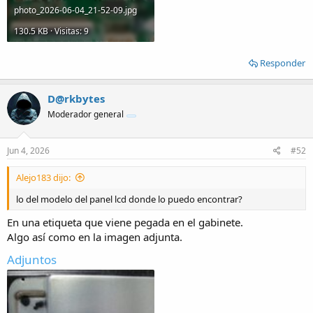
photo_2026-06-04_21-52-09.jpg
130.5 KB · Visitas: 9
Responder
D@rkbytes
Moderador general
Jun 4, 2026
#52
Alejo183 dijo:
lo del modelo del panel lcd donde lo puedo encontrar?
En una etiqueta que viene pegada en el gabinete.
Algo así como en la imagen adjunta.
Adjuntos