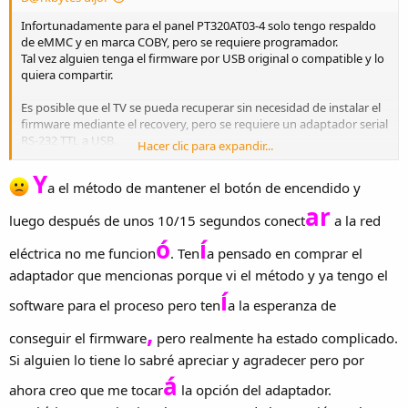
Infortunadamente para el panel PT320AT03-4 solo tengo respaldo
de eMMC y en marca COBY, pero se requiere programador.
Tal vez alguien tenga el firmware por USB original o compatible y lo
quiera compartir.
Es posible que el TV se pueda recuperar sin necesidad de instalar el
firmware mediante el recovery, pero se requiere un adaptador serial
RS-232 TTL a USB.
Hacer clic para expandir...
También puedes intentar manteniendo presionado el botón de
encendido (con el TV apagado) por más de 10 segundos para ver si
Y
a el método de mantener el botón de encendido y
ingresa al menú del recovery.
ar
luego después de unos 10/15 segundos conect
a la red
ó
í
eléctrica no me funcion
. Ten
a pensado en comprar el
adaptador que mencionas porque vi el método y ya tengo el
í
software para el proceso pero ten
a la esperanza de
,
conseguir el firmware
pero realmente ha estado complicado.
Si alguien lo tiene lo sabré apreciar y agradecer pero por
á
ahora creo que me tocar
la opción del adaptador.