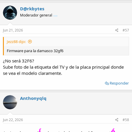
D@rkbytes
Moderador general
Jun 21, 2026
#57
Jezz88 dijo:
Firmware para la damasco 32gf6
¿No será 32F6?
Sube foto de la etiqueta del TV y de la placa principal donde
se vea el modelo claramente.
Responder
Anthonyqlq
Jun 22, 2026
#58
,
í
é