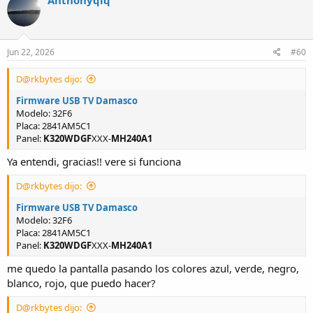
Anthonyqlq
Jun 22, 2026
#60
D@rkbytes dijo:
Firmware USB TV Damasco
Modelo: 32F6
Placa: 2841AM5C1
Panel:
K320WDGF
XXX-
MH240A1
Ya entendi, gracias!! vere si funciona
D@rkbytes dijo:
Firmware USB TV Damasco
Modelo: 32F6
Placa: 2841AM5C1
Panel:
K320WDGF
XXX-
MH240A1
me quedo la pantalla pasando los colores azul, verde, negro,
blanco, rojo, que puedo hacer?
D@rkbytes dijo: