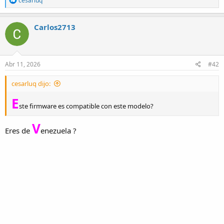
cesarluq
e
a
c
Carlos2713
t
i
o
n
s
Abr 11, 2026
#42
:
cesarluq dijo:
E
ste firmware es compatible con este modelo?
V
Eres de
enezuela ?