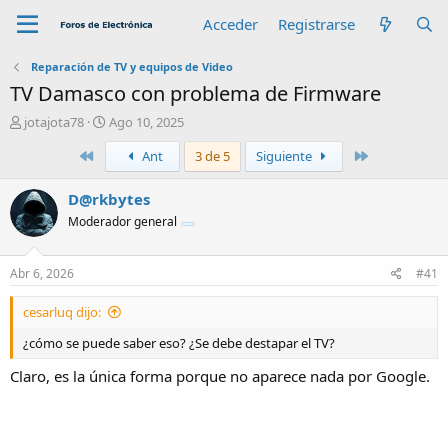
Acceder
Registrarse
Reparación de TV y equipos de Video
TV Damasco con problema de Firmware
A
F
jotajota78
Ago 10, 2025
u
e
Primero
Último
Ant
3 de 5
Siguiente
t
c
o
h
r
a
D@rkbytes
d
Moderador general
e
i
n
Abr 6, 2026
#41
i
c
cesarluq dijo:
i
o
¿cómo se puede saber eso? ¿Se debe destapar el TV?
Claro, es la única forma porque no aparece nada por Google.