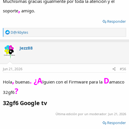
Muchísimas gracias igualmente por toda la atención y el
,
soporte
amigo.
Responder
R
D@rkbytes
e
a
c
Jezz88
t
i
o
n
s
Jun 21, 2026
#56
:
,
. ¿A
D
Hola
buenas
lguien con el Firmware para la
amasco
?
32gf6
32gf6 Google tv​
Última edición por un moderador:
Jun 21, 2026
Responder