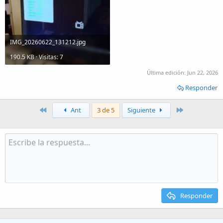
IMG_20260622_131212.jpg
190.5 KB · Visitas: 7
Última edición:
Jun 22, 2026
Responder
Primero
Último
Ant
3 de 5
Siguiente
Responder