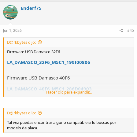
Enderf75
Jun 1, 2026
#45
D@rkbytes dijo:
Firmware USB Damasco 32F6
LA_DAMASCO_32F6_M5C1_199I00806
Firmware USB Damasco 40F6
LA_DAMASCO_40F6_M5C1_286D04903
Hacer clic para expandir...
Firmware USB Damasco 43F6
D@rkbytes dijo:
LA_DAMASCO_43F6_M6C1_027I00801
Tal vez puedas encontrar alguno compatible si lo buscas por
modelo de placa.