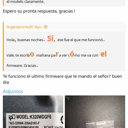
el modelo claramente.
Espero su pronta respuesta, gracias !
Argenistorres87 dijo:
,
. Sí,
.
Hola
buenas noches
ese fue el que me funcionó
o
r
ó
el
Vale, te escrib
mañana pa
a ver c
mo me va con
.
firmware. Gracias
Te funciono el ultimo firmware que te mando el señor? buen
dia
Adjuntos