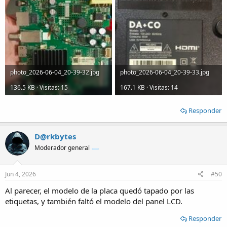
photo_2026-06-04_20-39-32.jpg
photo_2026-06-04_20-39-33.jpg
136.5 KB · Visitas: 15
167.1 KB · Visitas: 14
Responder
D@rkbytes
Moderador general
Jun 4, 2026
#50
Al parecer, el modelo de la placa quedó tapado por las
etiquetas, y también faltó el modelo del panel LCD.
Responder