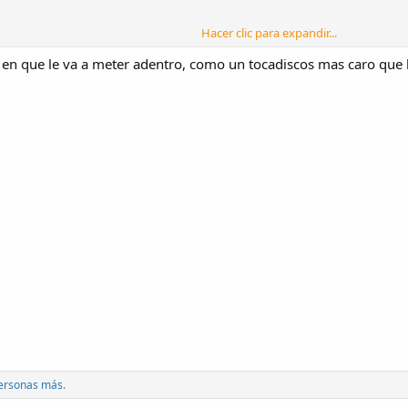
Hacer clic para expandir...
gual o más caro que una vivienda refuerza lo disparatado del gasto
a en que le va a meter adentro, como un tocadiscos mas caro que 
ersonas más.