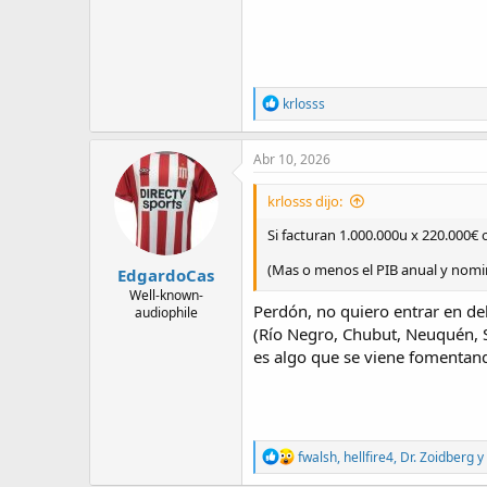
R
krlosss
e
a
c
Abr 10, 2026
t
i
krlosss dijo:
o
n
Si facturan 1.000.000u x 220.000€
s
:
(Mas o menos el PIB anual y nomi
EdgardoCas
Well-known-
Perdón, no quiero entrar en de
audiophile
(Río Negro, Chubut, Neuquén, S
es algo que se viene fomentando
R
fwalsh
,
hellfire4
,
Dr. Zoidberg
y 
e