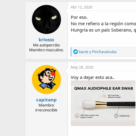
a
c
Abr 12, 2026
t
i
Por eso.
o
No me refiero a la región como
n
Hungría es un país Soberano, 
s
:
krlosss
Me autopercibo
Miembro masculino.
R
bacte
y
Pinchavalvulas
e
a
c
May 28, 2026
t
i
Voy a dejar esto aca..
o
n
s
:
capitanp
Miembro
irreconocible