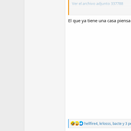
Ver el archivo adjunto 337788
Que un equipo de música cueste i
El que ya tiene una casa piens
R
hellfire4
,
krlosss
,
bacte
y 3 p
e