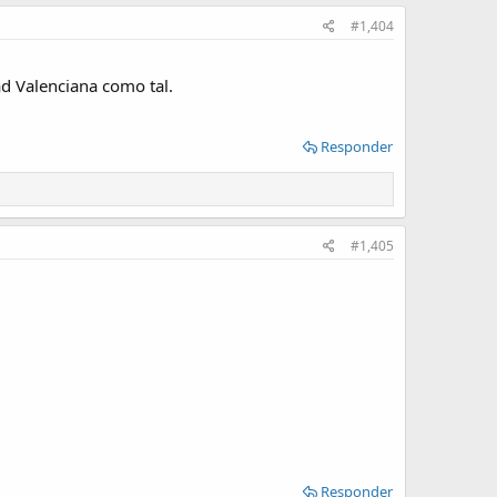
#1,404
ad Valenciana como tal.
Responder
#1,405
Responder