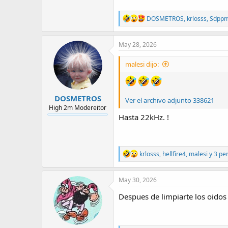
R
DOSMETROS
,
krlosss
,
Sdpp
e
a
c
May 28, 2026
t
i
malesi dijo:
o
n
s
:
DOSMETROS
Ver el archivo adjunto 338621
High 2m Modereitor
Hasta 22kHz. !
R
krlosss
,
hellfire4
,
malesi
y 3 pe
e
a
c
May 30, 2026
t
i
Despues de limpiarte los oidos 
o
n
s
: