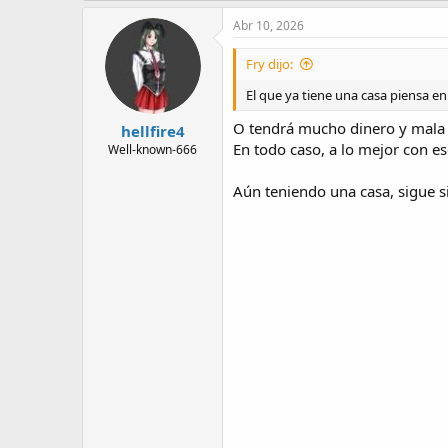
a
c
Abr 10, 2026
t
i
Fry dijo:
o
n
El que ya tiene una casa piensa e
s
:
O tendrá mucho dinero y mala n
hellfire4
En todo caso, a lo mejor con es
Well-known-666
Aún teniendo una casa, sigue s