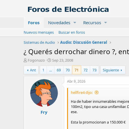
Foros
Novedades
Recursos
Nuevos mensajes
Buscar en foros
Sistemas de Audio
Audio: Discusión General
¿ Querés derrochar dinero ?, entr
A
F
Fogonazo
Sep 23, 2008
u
e
Ant
1
...
69
70
71
72
73
Siguiente
t
c
o
h
r
a
Abr 9, 2026
d
e
hellfire4 dijo:
i
n
Ha de haber innumerables mejores
i
100m2, tipo una casa unifamiliar. 
Fry
c
ese.
i
o
Esta la promocionan a 150.000 €