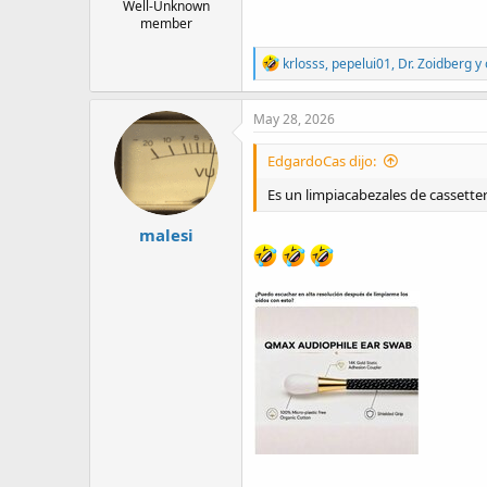
Well-Unknown
member
R
krlosss
,
pepelui01
,
Dr. Zoidberg
y 
e
a
c
May 28, 2026
t
i
EdgardoCas dijo:
o
n
Es un limpiacabezales de cassetter
s
:
malesi