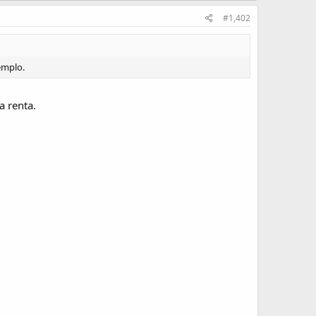
#1,402
emplo.
a renta.