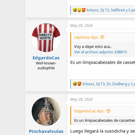
R
krlosss
,
DJ T3
,
hellfire4
y 5 p
e
a
c
May 28, 2026
t
i
capitanp dijo:
o
n
Voy a dejar esto aca..
s
Ver el archivo adjunto 338615
:
EdgardoCas
Es un limpiacabezales de casset
Well-known-
audiophile
R
krlosss
,
DJ T3
,
Dr. Zoidberg
y 2 
e
a
c
May 28, 2026
t
i
EdgardoCas dijo:
o
n
Es un limpiacabezales de cassetter
s
:
Luego llegará la susodicha y se 
Pinchavalvulas