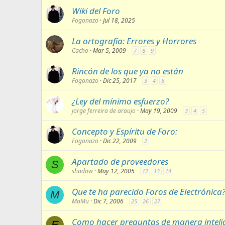
Wiki del Foro
Fogonazo
Jul 18, 2025
La ortografía: Errores y Horrores
Cacho
Mar 5, 2009
7
8
9
Rincón de los que ya no están
Fogonazo
Dic 25, 2017
3
4
5
¿Ley del mínimo esfuerzo?
jorge ferreira de araujo
May 19, 2009
3
4
5
Concepto y Espíritu de Foro:
Fogonazo
Dic 22, 2009
2
Apartado de proveedores
S
shadow
May 12, 2005
12
13
14
Que te ha parecido Foros de Electrónica
M
MaMu
Dic 7, 2006
25
26
27
Como hacer preguntas de manera inteli
E