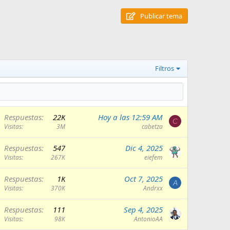
Publicar tema
Filtros
Respuestas
22K
Hoy a las 12:59 AM
C
Visitas
3M
cabetza
Respuestas
547
Dic 4, 2025
Visitas
267K
eiefem
Respuestas
1K
Oct 7, 2025
A
Visitas
370K
Andrxx
Respuestas
111
Sep 4, 2025
Visitas
98K
AntonioAA