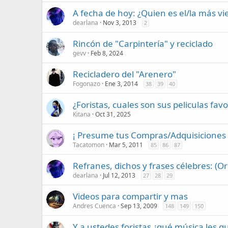
A fecha de hoy: ¿Quien es el/la más vie
dearlana
Nov 3, 2013
2
Rincón de "Carpintería" y reciclado
gevv
Feb 8, 2024
Recicladero del "Arenero"
Fogonazo
Ene 3, 2014
38
39
40
¿Foristas, cuales son sus peliculas favo
Kitana
Oct 31, 2025
¡ Presume tus Compras/Adquisiciones E
Tacatomon
Mar 5, 2011
85
86
87
Refranes, dichos y frases célebres: (Or
dearlana
Jul 12, 2013
27
28
29
Videos para compartir y mas
Andres Cuenca
Sep 13, 2009
148
149
150
Y a ustedes foristas ¿qué música les g