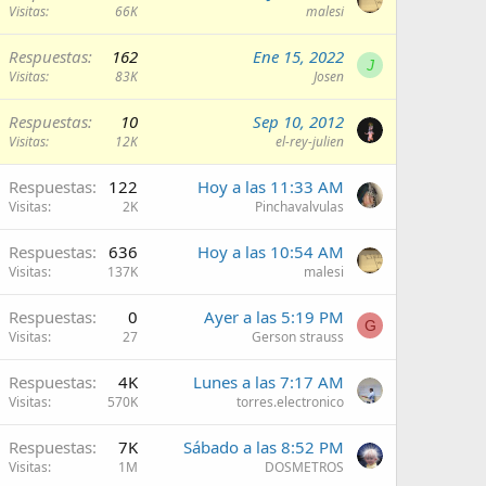
Visitas
66K
malesi
Respuestas
162
Ene 15, 2022
J
Visitas
83K
Josen
Respuestas
10
Sep 10, 2012
Visitas
12K
el-rey-julien
Respuestas
122
Hoy a las 11:33 AM
Visitas
2K
Pinchavalvulas
Respuestas
636
Hoy a las 10:54 AM
Visitas
137K
malesi
Respuestas
0
Ayer a las 5:19 PM
G
Visitas
27
Gerson strauss
Respuestas
4K
Lunes a las 7:17 AM
Visitas
570K
torres.electronico
Respuestas
7K
Sábado a las 8:52 PM
Visitas
1M
DOSMETROS