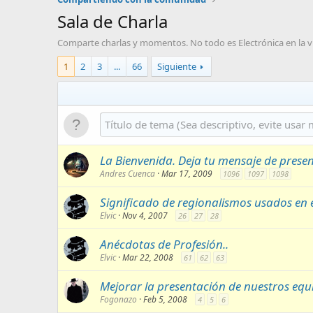
Sala de Charla
Comparte charlas y momentos. No todo es Electrónica en la vi
1
2
3
...
66
Siguiente
La Bienvenida. Deja tu mensaje de prese
Andres Cuenca
Mar 17, 2009
1096
1097
1098
Significado de regionalismos usados en e
Elvic
Nov 4, 2007
26
27
28
Anécdotas de Profesión..
Elvic
Mar 22, 2008
61
62
63
Mejorar la presentación de nuestros equ
Fogonazo
Feb 5, 2008
4
5
6