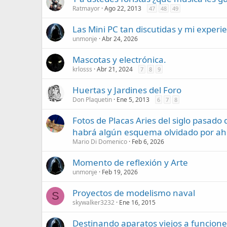
Ratmayor
Ago 22, 2013
47
48
49
Las Mini PC tan discutidas y mi experi
unmonje
Abr 24, 2026
Mascotas y electrónica.
krlosss
Abr 21, 2024
7
8
9
Huertas y Jardines del Foro
Don Plaquetin
Ene 5, 2013
6
7
8
Fotos de Placas Aries del siglo pasado
habrá algún esquema olvidado por ah
Mario Di Domenico
Feb 6, 2026
Momento de reflexión y Arte
unmonje
Feb 19, 2026
Proyectos de modelismo naval
S
skywalker3232
Ene 16, 2015
Destinando aparatos viejos a funcion