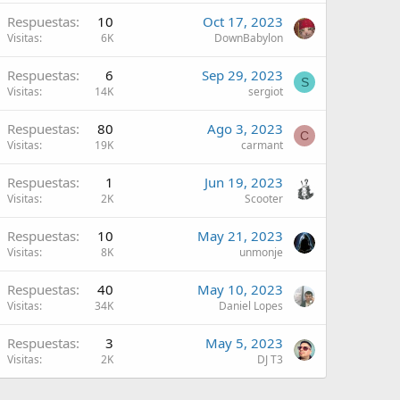
Respuestas
10
Oct 17, 2023
Visitas
6K
DownBabylon
Respuestas
6
Sep 29, 2023
S
Visitas
14K
sergiot
Respuestas
80
Ago 3, 2023
C
Visitas
19K
carmant
Respuestas
1
Jun 19, 2023
Visitas
2K
Scooter
Respuestas
10
May 21, 2023
Visitas
8K
unmonje
Respuestas
40
May 10, 2023
Visitas
34K
Daniel Lopes
Respuestas
3
May 5, 2023
Visitas
2K
DJ T3