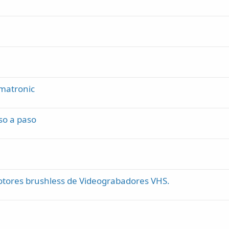
imatronic
so a paso
otores brushless de Videograbadores VHS.