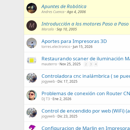
Apuntes de Robótica
Andres Cuenca
Ago 4, 2006
Introducción a los motores Paso a Paso
M
Marcelo
Sep 10, 2005
Aportes para Impresoras 3D
torres.electronico
Jun 15, 2026
Restaurando scaner de iluminación Ma
mauterro
Nov 25, 2025
2
3
4
Controladora cnc inalámbrica ( se pu
jogyweb
Dic 17, 2025
Problemas de conexión con Router C
DJ T3
Ene 2, 2026
Control de encendido por web (WiFi) (a
jogyweb
Dic 23, 2025
Configuracion de Marlin en Impresora