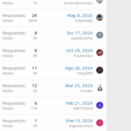
Visitas
7K
torres.electronico
Respuestas
2K
May 8, 2025
Visitas
665K
miborbolla
Respuestas
8
Dic 17, 2024
Visitas
5K
yuneiky.tome
Respuestas
8
Oct 29, 2024
Visitas
8K
Fusatronica
Respuestas
11
Ago 26, 2024
T
Visitas
4K
Tony2009
Respuestas
12
Mar 25, 2024
Visitas
5K
Scooter
Respuestas
6
Feb 21, 2024
A
Visitas
11K
ABETO2024
Respuestas
1
Ene 13, 2024
I
Visitas
2K
Ingeniatronico