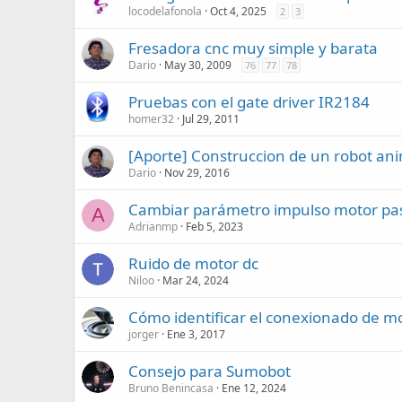
locodelafonola
Oct 4, 2025
2
3
Fresadora cnc muy simple y barata
Dario
May 30, 2009
76
77
78
Pruebas con el gate driver IR2184
homer32
Jul 29, 2011
[Aporte] Construccion de un robot an
Dario
Nov 29, 2016
Cambiar parámetro impulso motor pa
A
Adrianmp
Feb 5, 2023
Ruido de motor dc
Niloo
Mar 24, 2024
Cómo identificar el conexionado de m
jorger
Ene 3, 2017
Consejo para Sumobot
Bruno Benincasa
Ene 12, 2024