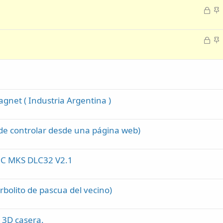
c
d
C
A
l
o
e
n
a
r
c
d
C
A
r
l
o
e
n
a
a
r
c
d
d
r
l
o
o
a
a
d
d
gnet ( Industria Argentina )
o
o
ede controlar desde una página web)
NC MKS DLC32 V2.1
rbolito de pascua del vecino)
 3D casera.