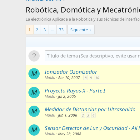
Robótica, Domótica y Mecatróni
La electrónica Aplicada a la Robótica y sus técnicas de interfac
1
2
3
...
73
Siguiente
Ionizador Ozonizador
M
MaMu
Abr 10, 2007
8
9
10
Proyecto Rayos-X - Parte I
M
MaMu
Jul 2, 2005
Medidor de Distancias por Ultrasonido
M
MaMu
Jun 1, 2008
2
3
4
Sensor Detector de Luz y Oscuridad - All 
M
MaMu
May 28, 2008