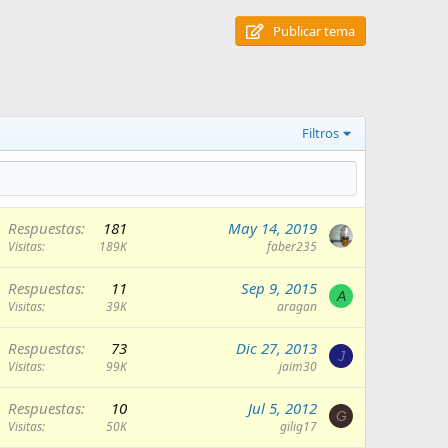
Publicar tema
Filtros
Respuestas
181
May 14, 2019
Visitas
189K
faber235
Respuestas
11
Sep 9, 2015
A
Visitas
39K
aragan
Respuestas
73
Dic 27, 2013
J
Visitas
99K
jaim30
Respuestas
10
Jul 5, 2012
G
Visitas
50K
gilig17