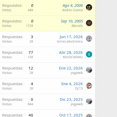
Respuestas
0
Ago 4, 2006
Visitas
48K
Andres Cuenca
Respuestas
0
Sep 10, 2005
M
Visitas
172K
Marcelo
Respuestas
3
Jun 17, 2026
Visitas
2K
torres.electronico
Respuestas
77
Abr 28, 2026
Visitas
15K
MUSICMANU
Respuestas
12
Ene 22, 2026
Visitas
2K
jogyweb
Respuestas
4
Ene 4, 2026
Visitas
2K
DJ T3
Respuestas
0
Dic 23, 2025
Visitas
844
jogyweb
Respuestas
40
Oct 17, 2025